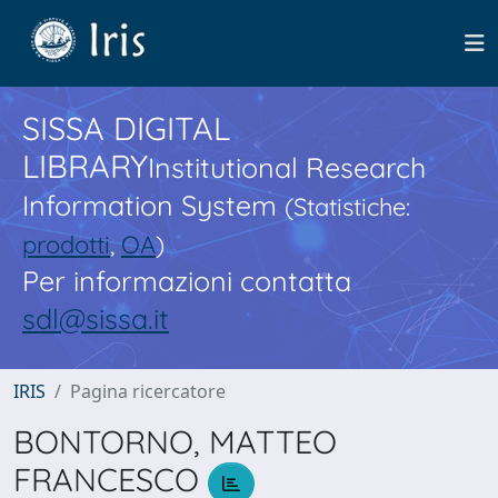
SISSA DIGITAL
LIBRARY
Institutional Research
Information System
(Statistiche:
prodotti
,
OA
)
Per informazioni contatta
sdl@sissa.it
IRIS
Pagina ricercatore
BONTORNO, MATTEO
FRANCESCO