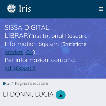
SISSA DIGITAL
LIBRARY
Institutional Research
Information System
(Statistiche:
prodotti
,
OA
)
Per informazioni contatta
sdl@sissa.it
IRIS
Pagina ricercatore
LI DONNI, LUCIA