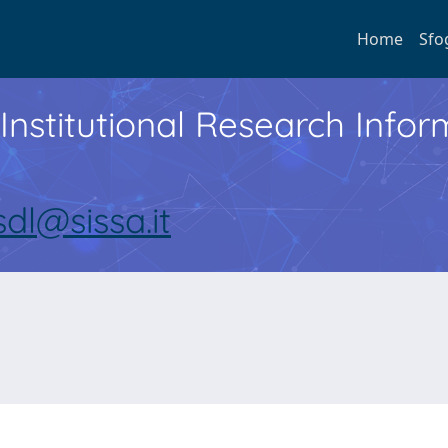
Home
Sfo
Institutional Research Inf
sdl@sissa.it