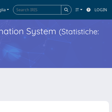
glia
IT
LOGIN
ormation System
(Statistiche: