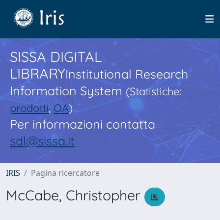
SISSA DIGITAL
LIBRARY
Institutional Research
Information System
(Statistiche:
prodotti
,
OA
)
Per informazioni contatta
sdl@sissa.it
IRIS
Pagina ricercatore
McCabe, Christopher