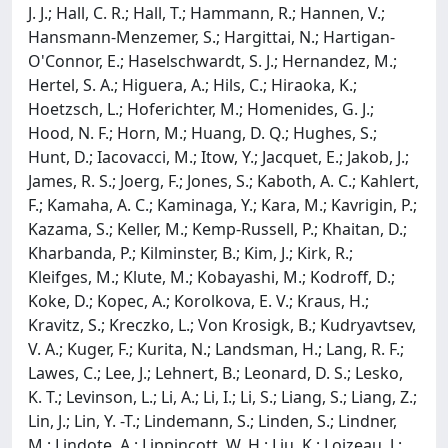
J. J.; Hall, C. R.; Hall, T.; Hammann, R.; Hannen, V.;
Hansmann-Menzemer, S.; Hargittai, N.; Hartigan-
O'Connor, E.; Haselschwardt, S. J.; Hernandez, M.;
Hertel, S. A.; Higuera, A.; Hils, C.; Hiraoka, K.;
Hoetzsch, L.; Hoferichter, M.; Homenides, G. J.;
Hood, N. F.; Horn, M.; Huang, D. Q.; Hughes, S.;
Hunt, D.; Iacovacci, M.; Itow, Y.; Jacquet, E.; Jakob, J.;
James, R. S.; Joerg, F.; Jones, S.; Kaboth, A. C.; Kahlert,
F.; Kamaha, A. C.; Kaminaga, Y.; Kara, M.; Kavrigin, P.;
Kazama, S.; Keller, M.; Kemp-Russell, P.; Khaitan, D.;
Kharbanda, P.; Kilminster, B.; Kim, J.; Kirk, R.;
Kleifges, M.; Klute, M.; Kobayashi, M.; Kodroff, D.;
Koke, D.; Kopec, A.; Korolkova, E. V.; Kraus, H.;
Kravitz, S.; Kreczko, L.; Von Krosigk, B.; Kudryavtsev,
V. A.; Kuger, F.; Kurita, N.; Landsman, H.; Lang, R. F.;
Lawes, C.; Lee, J.; Lehnert, B.; Leonard, D. S.; Lesko,
K. T.; Levinson, L.; Li, A.; Li, I.; Li, S.; Liang, S.; Liang, Z.;
Lin, J.; Lin, Y. -T.; Lindemann, S.; Linden, S.; Lindner,
M.; Lindote, A.; Lippincott, W. H.; Liu, K.; Loizeau, J.;