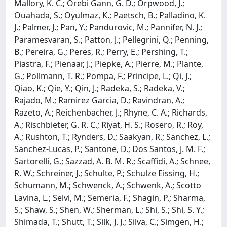
Mallory, K. C.; Orebi Gann, G. D.; Orpwood, J.;
Ouahada, S.; Oyulmaz, K.; Paetsch, B.; Palladino, K.
J.; Palmer, J.; Pan, Y.; Pandurovic, M.; Pannifer, N. J.;
Paramesvaran, S.; Patton, J.; Pellegrini, Q.; Penning,
B.; Pereira, G.; Peres, R.; Perry, E.; Pershing, T.;
Piastra, F.; Pienaar, J.; Piepke, A.; Pierre, M.; Plante,
G.; Pollmann, T. R.; Pompa, F.; Principe, L.; Qi, J.;
Qiao, K.; Qie, Y.; Qin, J.; Radeka, S.; Radeka, V.;
Rajado, M.; Ramirez Garcia, D.; Ravindran, A.;
Razeto, A.; Reichenbacher, J.; Rhyne, C. A.; Richards,
A.; Rischbieter, G. R. C.; Riyat, H. S.; Rosero, R.; Roy,
A.; Rushton, T.; Rynders, D.; Saakyan, R.; Sanchez, L.;
Sanchez-Lucas, P.; Santone, D.; Dos Santos, J. M. F.;
Sartorelli, G.; Sazzad, A. B. M. R.; Scaffidi, A.; Schnee,
R. W.; Schreiner, J.; Schulte, P.; Schulze Eissing, H.;
Schumann, M.; Schwenck, A.; Schwenk, A.; Scotto
Lavina, L.; Selvi, M.; Semeria, F.; Shagin, P.; Sharma,
S.; Shaw, S.; Shen, W.; Sherman, L.; Shi, S.; Shi, S. Y.;
Shimada, T.; Shutt, T.; Silk, J. J.; Silva, C.; Simgen, H.;