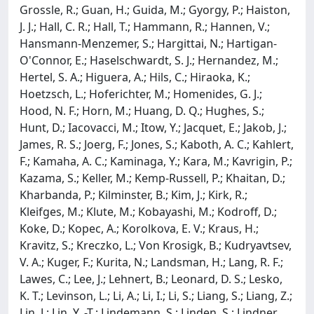
Grossle, R.; Guan, H.; Guida, M.; Gyorgy, P.; Haiston,
J. J.; Hall, C. R.; Hall, T.; Hammann, R.; Hannen, V.;
Hansmann-Menzemer, S.; Hargittai, N.; Hartigan-
O'Connor, E.; Haselschwardt, S. J.; Hernandez, M.;
Hertel, S. A.; Higuera, A.; Hils, C.; Hiraoka, K.;
Hoetzsch, L.; Hoferichter, M.; Homenides, G. J.;
Hood, N. F.; Horn, M.; Huang, D. Q.; Hughes, S.;
Hunt, D.; Iacovacci, M.; Itow, Y.; Jacquet, E.; Jakob, J.;
James, R. S.; Joerg, F.; Jones, S.; Kaboth, A. C.; Kahlert,
F.; Kamaha, A. C.; Kaminaga, Y.; Kara, M.; Kavrigin, P.;
Kazama, S.; Keller, M.; Kemp-Russell, P.; Khaitan, D.;
Kharbanda, P.; Kilminster, B.; Kim, J.; Kirk, R.;
Kleifges, M.; Klute, M.; Kobayashi, M.; Kodroff, D.;
Koke, D.; Kopec, A.; Korolkova, E. V.; Kraus, H.;
Kravitz, S.; Kreczko, L.; Von Krosigk, B.; Kudryavtsev,
V. A.; Kuger, F.; Kurita, N.; Landsman, H.; Lang, R. F.;
Lawes, C.; Lee, J.; Lehnert, B.; Leonard, D. S.; Lesko,
K. T.; Levinson, L.; Li, A.; Li, I.; Li, S.; Liang, S.; Liang, Z.;
Lin, J.; Lin, Y. -T.; Lindemann, S.; Linden, S.; Lindner,