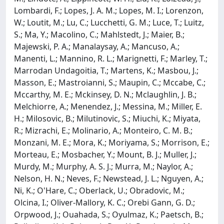
Lombardi, F.; Lopes, J. A. M.; Lopes, M. I.; Lorenzon,
W.; Loutit, M.; Lu, C.; Lucchetti, G. M.; Luce, T.; Luitz,
S.; Ma, Y.; Macolino, C.; Mahlstedt, J.; Maier, B.;
Majewski, P. A.; Manalaysay, A.; Mancuso, A.;
Manenti, L.; Mannino, R. L.; Marignetti, F.; Marley, T.;
Marrodan Undagoitia, T.; Martens, K.; Masbou, J.;
Masson, E.; Mastroianni, S.; Maupin, C.; Mccabe, C.;
Mccarthy, M. E.; Mckinsey, D. N.; Mclaughlin, J. B.;
Melchiorre, A.; Menendez, J.; Messina, M.; Miller, E.
H.; Milosovic, B.; Milutinovic, S.; Miuchi, K.; Miyata,
R.; Mizrachi, E.; Molinario, A.; Monteiro, C. M. B.;
Monzani, M. E.; Mora, K.; Moriyama, S.; Morrison, E.;
Morteau, E.; Mosbacher, Y.; Mount, B. J.; Muller, J.;
Murdy, M.; Murphy, A. S. J.; Murra, M.; Naylor, A.;
Nelson, H. N.; Neves, F.; Newstead, J. L.; Nguyen, A.;
Ni, K.; O'Hare, C.; Oberlack, U.; Obradovic, M.;
Olcina, I.; Oliver-Mallory, K. C.; Orebi Gann, G. D.;
Orpwood, J.; Ouahada, S.; Oyulmaz, K.; Paetsch, B.;