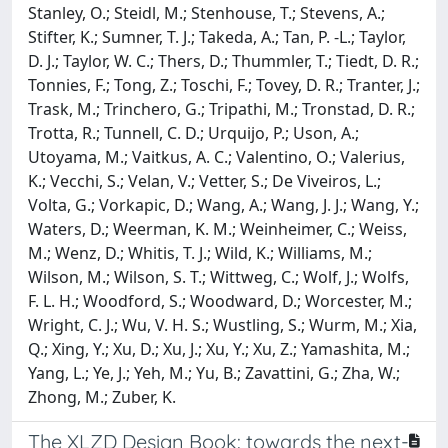
Stanley, O.; Steidl, M.; Stenhouse, T.; Stevens, A.;
Stifter, K.; Sumner, T. J.; Takeda, A.; Tan, P. -L.; Taylor,
D. J.; Taylor, W. C.; Thers, D.; Thummler, T.; Tiedt, D. R.;
Tonnies, F.; Tong, Z.; Toschi, F.; Tovey, D. R.; Tranter, J.;
Trask, M.; Trinchero, G.; Tripathi, M.; Tronstad, D. R.;
Trotta, R.; Tunnell, C. D.; Urquijo, P.; Uson, A.;
Utoyama, M.; Vaitkus, A. C.; Valentino, O.; Valerius,
K.; Vecchi, S.; Velan, V.; Vetter, S.; De Viveiros, L.;
Volta, G.; Vorkapic, D.; Wang, A.; Wang, J. J.; Wang, Y.;
Waters, D.; Weerman, K. M.; Weinheimer, C.; Weiss,
M.; Wenz, D.; Whitis, T. J.; Wild, K.; Williams, M.;
Wilson, M.; Wilson, S. T.; Wittweg, C.; Wolf, J.; Wolfs,
F. L. H.; Woodford, S.; Woodward, D.; Worcester, M.;
Wright, C. J.; Wu, V. H. S.; Wustling, S.; Wurm, M.; Xia,
Q.; Xing, Y.; Xu, D.; Xu, J.; Xu, Y.; Xu, Z.; Yamashita, M.;
Yang, L.; Ye, J.; Yeh, M.; Yu, B.; Zavattini, G.; Zha, W.;
Zhong, M.; Zuber, K.
The XLZD Design Book: towards the next-