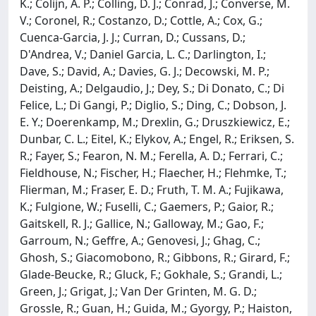
K.; Colijn, A. P.; Colling, D. J.; Conrad, J.; Converse, M.
V.; Coronel, R.; Costanzo, D.; Cottle, A.; Cox, G.;
Cuenca-Garcia, J. J.; Curran, D.; Cussans, D.;
D'Andrea, V.; Daniel Garcia, L. C.; Darlington, I.;
Dave, S.; David, A.; Davies, G. J.; Decowski, M. P.;
Deisting, A.; Delgaudio, J.; Dey, S.; Di Donato, C.; Di
Felice, L.; Di Gangi, P.; Diglio, S.; Ding, C.; Dobson, J.
E. Y.; Doerenkamp, M.; Drexlin, G.; Druszkiewicz, E.;
Dunbar, C. L.; Eitel, K.; Elykov, A.; Engel, R.; Eriksen, S.
R.; Fayer, S.; Fearon, N. M.; Ferella, A. D.; Ferrari, C.;
Fieldhouse, N.; Fischer, H.; Flaecher, H.; Flehmke, T.;
Flierman, M.; Fraser, E. D.; Fruth, T. M. A.; Fujikawa,
K.; Fulgione, W.; Fuselli, C.; Gaemers, P.; Gaior, R.;
Gaitskell, R. J.; Gallice, N.; Galloway, M.; Gao, F.;
Garroum, N.; Geffre, A.; Genovesi, J.; Ghag, C.;
Ghosh, S.; Giacomobono, R.; Gibbons, R.; Girard, F.;
Glade-Beucke, R.; Gluck, F.; Gokhale, S.; Grandi, L.;
Green, J.; Grigat, J.; Van Der Grinten, M. G. D.;
Grossle, R.; Guan, H.; Guida, M.; Gyorgy, P.; Haiston,