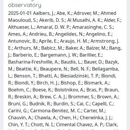
observatory
2025-01-01 Aalbers, J.; Abe, K.; Adrover, M.; Ahmed
Maouloud, S.; Akerib, D. S.; Al Musalhi, A. K.; Alder, F.;
Althueser, L.; Amaral, D. W. P.; Amarasinghe, C. S.;
Ames, A.; Andrieu, B.; Angelides, N.; Angelino, E.;
Antunovic, B.; Aprile, E.; Araujo, H. M.; Armstrong, J.
E.; Arthurs, M.; Babicz, M.; Baker, A.; Balzer, M.; Bang,
J.; Barberio, E.; Bargemann, J. W.; Barillier, E.;
Basharina-Freshville, A.; Baudis, L.; Bauer, D.; Bazyk,
M.; Beattie, K.; Beaupere, N.; Bell, N. F.; Bellagamba,
L.; Benson, T.; Bhatti, A.; Biesiadzinski, T. P.; Biondi,
R.; Biondi, Y.; Birch, H. J.; Bishop, E.; Bismark, A.;
Boehm, C.; Boese, K.; Bolotnikov, A.; Bras, P.; Braun,
R.; Breskin, A.; Brew, C. A. J.; Brommer, S.; Brown, A.;
Bruni, G.; Budnik, R.; Burdin, S.; Cai, C.; Capelli, C.;
Carini, G.; Carmona-Benitez, M. C.; Carter, M.;
Chauvin, A.; Chawla, A.; Chen, H.; Cherwinka, J. J.;
Chin, Y. T.; Chott, N. I.; Cimental Chavez, A. P.; Clark,