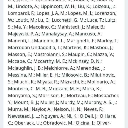
M.; Lindote, A.; Lippincott, W. H.; Liu, K.; Loizeau, J.;
Lombardi, F.; Lopes, J. A. M.; Lopes, M. I.; Lorenzon,
W.; Loutit, M.; Lu, C.; Lucchetti, G. M.; Luce, T.; Luitz,
S.; Ma, Y.; Macolino, C.; Mahlstedt, J.; Maier, B.;
Majewski, P. A.; Manalaysay, A.; Mancuso, A.;
Manenti, L.; Mannino, R. L.; Marignetti, F.; Marley, T.;
Marrodan Undagoitia, T.; Martens, K.; Masbou, J.;
Masson, E.; Mastroianni, S.; Maupin, C.; Mazza, V.;
Mccabe, C.; Mccarthy, M. E.; Mckinsey, D. N.;
Mclaughlin, J. B.; Melchiorre, A.; Menendez, J.;
Messina, M.; Miller, E. H.; Milosovic, B.; Milutinovic,
S.; Miuchi, K.; Miyata, R.; Mizrachi, E.; Molinario, A.;
Monteiro, C. M. B.; Monzani, M. E.; Mora, K.;
Moriyama, S.; Morrison, E.; Morteau, E.; Mosbacher,
Y.; Mount, B. J.; Muller, J.; Murdy, M.; Murphy, A. S. J.;
Murra, M.; Naylor, A.; Nelson, H. N.; Neves, F.;
Newstead, J. L.; Nguyen, A.; Ni, K.; O'Dell, J.; O'Hare,
C.; Oberlack, U.; Obradovic, M.; Olcina, I.; Oliver-