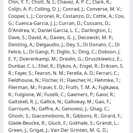
Chin, Y. T.; Chott, N. I.; Chavez, A. P. C.; Clark, K.;
Colijn, A. P.; Colling, D. J.; Conrad, J.; Converse, M. V.;
Cooper, L. J.; Coronel, R.; Costanzo, D.; Cottle, A.; Cox,
G.; Cuenca-Garcia, J. J.; Curran, D.; Cussans, D.;
D'Andrea, V.; Daniel Garcia, L. C.; Darlington, I.;
Dave, S.; David, A.; Davies, G. J.; Decowski, M. P.;
Deisting, A.; Delgaudio, J.; Dey, S.; Di Donato, C.; Di
Felice, L.; Di Gangi, P.; Diglio, S.; Ding, C.; Dobson, J.
E. Y.; Doerenkamp, M.; Drexlin, G.; Druszkiewicz, E.;
Dunbar, C. L.; Eitel, K.; Elykov, A.; Engel, R.; Eriksen, S.
R.; Fayer, S.; Fearon, N. M.; Ferella, A. D.; Ferrari, C.;
Fieldhouse, N.; Fischer, H.; Flaecher, H.; Flehmke, T.;
Flierman, M.; Fraser, E. D.; Fruth, T. M. A.; Fujikawa,
K.; Fulgione, W.; Fuselli, C.; Gaemers, P.; Gaior, R.;
Gaitskell, R. J.; Gallice, N.; Galloway, M.; Gao, F.;
Garroum, N.; Geffre, A.; Genovesi, J.; Ghag, C.;
Ghosh, S.; Giacomobono, R.; Gibbons, R.; Girard, F.;
Glade-Beucke, R.; Gluck, F.; Gokhale, S.; Grandi, L.;
Green, J.; Grigat, J.; Van Der Grinten, M. G. D.;