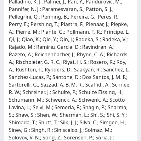
Palladino, K. J.; Palmer, J.; Pan, Y.; Pandurovic, M.;
Pannifer, N. J.; Paramesvaran, S.; Patton, S. J.;
Pellegrini, Q.; Penning, B.; Pereira, G.; Peres, R.;
Perry, E.; Pershing, T.; Piastra, F.; Pienaar, J.; Piepke,
A.; Pierre, M.; Plante, G.; Pollmann, T. R.; Principe, L.;
Qi, J.; Qiao, K.; Qie, Y.; Qin, J.; Radeka, S.; Radeka, V.;
Rajado, M.; Ramirez Garcia, D.; Ravindran, A.;
Razeto, A.; Reichenbacher, J.; Rhyne, C. A.; Richards,
A.; Rischbieter, G. R. C.; Riyat, H. S.; Rosero, R.; Roy,
A.; Rushton, T.; Rynders, D.; Saakyan, R.; Sanchez, L.;
Sanchez-Lucas, P.; Santone, D.; Dos Santos, J. M. F.;
Sartorelli, G.; Sazzad, A. B. M. R.; Scaffidi, A.; Schnee,
R. W.; Schreiner, J.; Schulte, P.; Schulze Eissing, H.;
Schumann, M.; Schwenck, A.; Schwenk, A.; Scotto
Lavina, L.; Selvi, M.; Semeria, F.; Shagin, P.; Sharma,
S.; Shaw, S.; Shen, W.; Sherman, L.; Shi, S.; Shi, S. Y.;
Shimada, T.; Shutt, T.; Silk, J. J.; Silva, C.; Simgen, H.;
Sinev, G.; Singh, R.; Siniscalco, J.; Solmaz, M.;
Solovov, V. N.; Song, Z.; Sorensen, P.; Soria, J.;