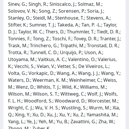
Sinev, G.; Singh, R.; Siniscalco, J.; Solmaz, M.;
Solovov, V. N.; Song, Z.; Sorensen, P.; Soria, J.;
Stanley, O.; Steidl, M.; Stenhouse, T.; Stevens, A.;
Stifter, K.; Sumner, T. J.; Takeda, A.; Tan, P. -L.; Taylor,
D. J.; Taylor, W. C.; Thers, D.; Thummler, T.; Tiedt, D. R.;
Tonnies, F.; Tong, Z.; Toschi, F.; Tovey, D. R.; Tranter, J.;
Trask, M.; Trinchero, G.; Tripathi, M.; Tronstad, D. R.;
Trotta, R.; Tunnell, C. D.; Urquijo, P.; Uson, A.;
Utoyama, M.; Vaitkus, A. C.; Valentino, O.; Valerius,
K.; Vecchi, S.; Velan, V.; Vetter, S.; De Viveiros, L.;
Volta, G.; Vorkapic, D.; Wang, A.; Wang, J. J.; Wang, Y.;
Waters, D.; Weerman, K. M.; Weinheimer, C.; Weiss,
M.; Wenz, D.; Whitis, T. J.; Wild, K.; Williams, M.;
Wilson, M.; Wilson, S. T.; Wittweg, C.; Wolf, J.; Wolfs,
F. L. H.; Woodford, S.; Woodward, D.; Worcester, M.;
Wright, C. J.; Wu, V. H. S.; Wustling, S.; Wurm, M.; Xia,
Q.; Xing, Y.; Xu, D.; Xu, J.; Xu, Y.; Xu, Z.; Yamashita, M.;
Yang, L.; Ye, J.; Yeh, M.; Yu, B.; Zavattini, G.; Zha, W.;
Zhong, M.; Zuber, K.