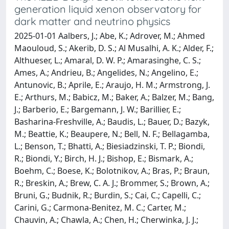
generation liquid xenon observatory for
dark matter and neutrino physics
2025-01-01 Aalbers, J.; Abe, K.; Adrover, M.; Ahmed
Maouloud, S.; Akerib, D. S.; Al Musalhi, A. K.; Alder, F.;
Althueser, L.; Amaral, D. W. P.; Amarasinghe, C. S.;
Ames, A.; Andrieu, B.; Angelides, N.; Angelino, E.;
Antunovic, B.; Aprile, E.; Araujo, H. M.; Armstrong, J.
E.; Arthurs, M.; Babicz, M.; Baker, A.; Balzer, M.; Bang,
J.; Barberio, E.; Bargemann, J. W.; Barillier, E.;
Basharina-Freshville, A.; Baudis, L.; Bauer, D.; Bazyk,
M.; Beattie, K.; Beaupere, N.; Bell, N. F.; Bellagamba,
L.; Benson, T.; Bhatti, A.; Biesiadzinski, T. P.; Biondi,
R.; Biondi, Y.; Birch, H. J.; Bishop, E.; Bismark, A.;
Boehm, C.; Boese, K.; Bolotnikov, A.; Bras, P.; Braun,
R.; Breskin, A.; Brew, C. A. J.; Brommer, S.; Brown, A.;
Bruni, G.; Budnik, R.; Burdin, S.; Cai, C.; Capelli, C.;
Carini, G.; Carmona-Benitez, M. C.; Carter, M.;
Chauvin, A.; Chawla, A.; Chen, H.; Cherwinka, J. J.;