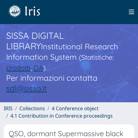
SISSA DIGITAL
LIBRARY
Institutional Research
Information System
(Statistiche:
prodotti
,
OA
)
Per informazioni contatta
sdl@sissa.it
IRIS
Collections
4 Conference object
4.1 Contribution in Conference proceedings
QSO, dormant Supermassive black