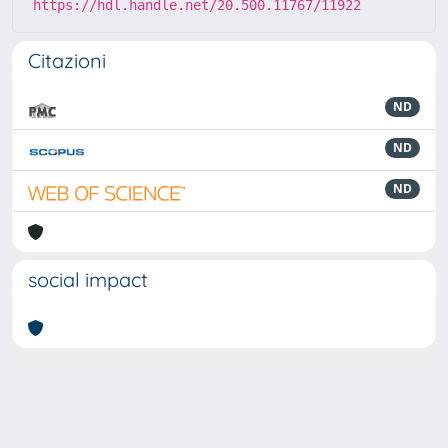
https://hdl.handle.net/20.500.11767/11922
Citazioni
ND
ND
ND
social impact