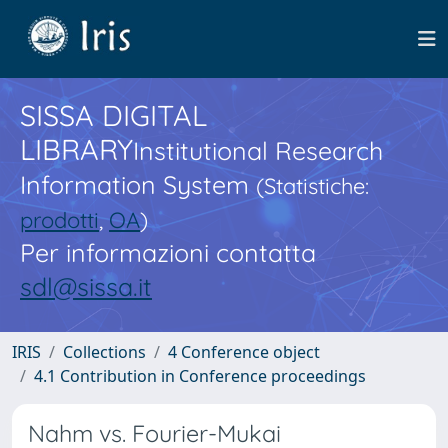
SISSA DIGITAL
LIBRARY
Institutional Research
Information System
(Statistiche:
prodotti
,
OA
)
Per informazioni contatta
sdl@sissa.it
IRIS
Collections
4 Conference object
4.1 Contribution in Conference proceedings
Nahm vs. Fourier-Mukai