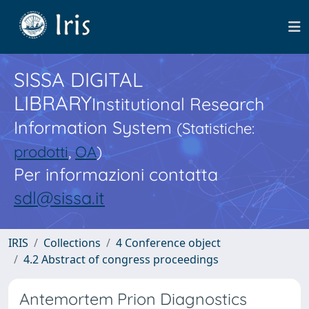
SISSA DIGITAL
LIBRARY
Institutional Research
Information System
(Statistiche:
prodotti
,
OA
)
Per informazioni contatta
sdl@sissa.it
IRIS
Collections
4 Conference object
4.2 Abstract of congress proceedings
Antemortem Prion Diagnostics