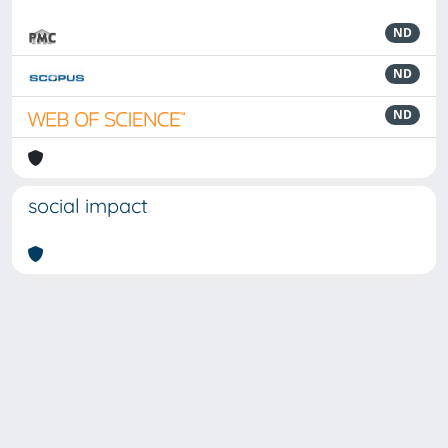
ND
ND
ND
social impact