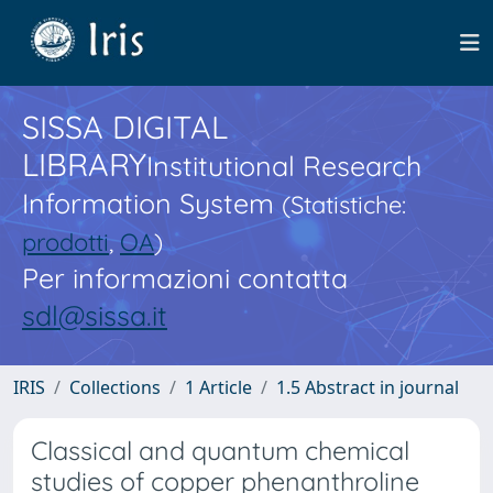
SISSA DIGITAL
LIBRARY
Institutional Research
Information System
(Statistiche:
prodotti
,
OA
)
Per informazioni contatta
sdl@sissa.it
IRIS
Collections
1 Article
1.5 Abstract in journal
Classical and quantum chemical
studies of copper phenanthroline