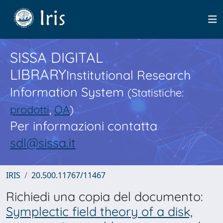
SISSA DIGITAL
LIBRARY
Institutional Research
Information System
(Statistiche:
prodotti
,
OA
)
Per informazioni contatta
sdl@sissa.it
IRIS
20.500.11767/11467
Richiedi una copia del documento:
Symplectic field theory of a disk,