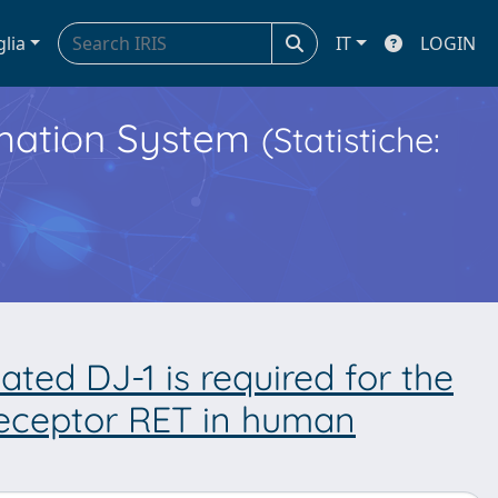
glia
IT
LOGIN
ormation System
(Statistiche:
ted DJ-1 is required for the
r receptor RET in human