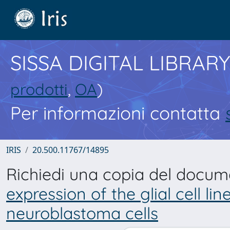
SISSA DIGITAL LIBRARY
prodotti
,
OA
)
Per informazioni contatta
IRIS
20.500.11767/14895
Richiedi una copia del docu
expression of the glial cell l
neuroblastoma cells