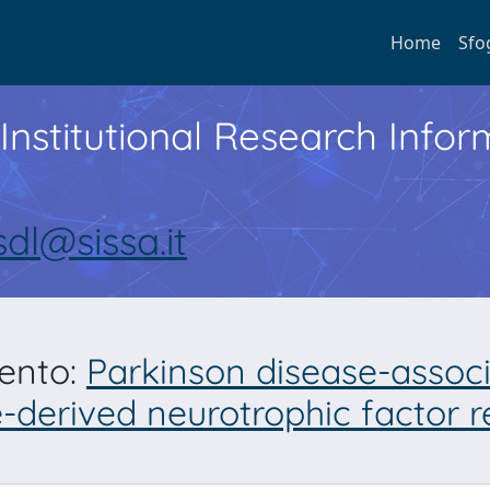
Home
Sfo
Institutional Research Inf
sdl@sissa.it
mento:
Parkinson disease-associa
ine-derived neurotrophic facto