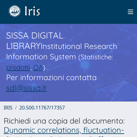
SISSA DIGITAL
LIBRARY
Institutional Research
Information System
(Statistiche:
prodotti
,
OA
)
Per informazioni contatta
sdl@sissa.it
IRIS
20.500.11767/17357
Richiedi una copia del documento:
Dynamic correlations, fluctuation-