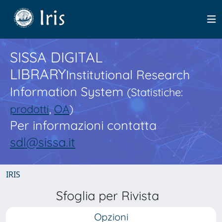
SISSA DIGITAL
LIBRARY
Institutional Research
Information System
(Statistiche:
prodotti
,
OA
)
Per informazioni contatta
sdl@sissa.it
IRIS
Sfoglia per Rivista
Opzioni