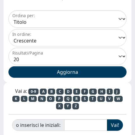
Ordina per:
In ordine:
Risultati/Pagina
Vai a:
0-9
A
B
C
D
E
F
G
H
I
J
K
L
M
N
O
P
Q
R
S
T
U
V
W
X
Y
Z
o inserisci le iniziali: