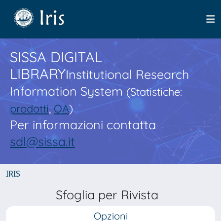
SISSA DIGITAL
LIBRARY
Institutional Research
Information System
(Statistiche:
prodotti
,
OA
)
Per informazioni contatta
sdl@sissa.it
IRIS
Sfoglia per Rivista
Opzioni