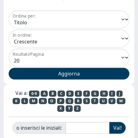
Ordina per:
In ordine:
Risultati/Pagina
Vai a:
0-9
A
B
C
D
E
F
G
H
I
J
K
L
M
N
O
P
Q
R
S
T
U
V
W
X
Y
Z
o inserisci le iniziali: