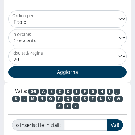
Ordina per:
In ordine:
Risultati/Pagina
Vai a:
0-9
A
B
C
D
E
F
G
H
I
J
K
L
M
N
O
P
Q
R
S
T
U
V
W
X
Y
Z
o inserisci le iniziali: