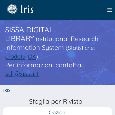
SISSA DIGITAL
LIBRARY
Institutional Research
Information System
(Statistiche:
prodotti
,
OA
)
Per informazioni contatta
sdl@sissa.it
IRIS
Sfoglia per Rivista
Opzioni