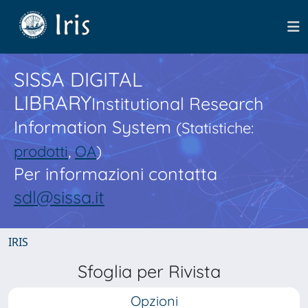
SISSA DIGITAL
LIBRARY
Institutional Research
Information System
(Statistiche:
prodotti
,
OA
)
Per informazioni contatta
sdl@sissa.it
IRIS
Sfoglia per Rivista
Opzioni