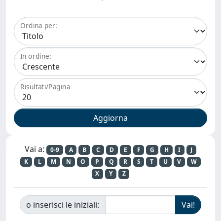
Ordina per:
In ordine:
Risultati/Pagina
Vai a:
0-9
A
B
C
D
E
F
G
H
I
J
K
L
M
N
O
P
Q
R
S
T
U
V
W
X
Y
Z
o inserisci le iniziali: