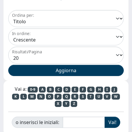
Ordina per:
In ordine:
Risultati/Pagina
Vai a:
0-9
A
B
C
D
E
F
G
H
I
J
K
L
M
N
O
P
Q
R
S
T
U
V
W
X
Y
Z
o inserisci le iniziali: