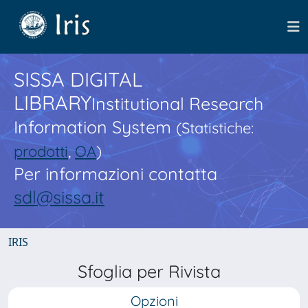
SISSA DIGITAL
LIBRARY
Institutional Research
Information System
(Statistiche:
prodotti
,
OA
)
Per informazioni contatta
sdl@sissa.it
IRIS
Sfoglia per Rivista
Opzioni