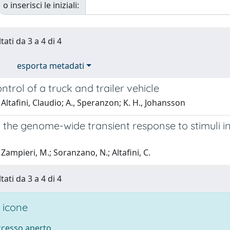
o inserisci le iniziali:
tati da 3 a 4 di 4
esporta metadati
ntrol of a truck and trailer vehicle
Altafini, Claudio; A., Speranzon; K. H., Johansson
the genome-wide transient response to stimuli in
k
Zampieri, M.; Soranzano, N.; Altafini, C.
tati da 3 a 4 di 4
 icone
accesso aperto