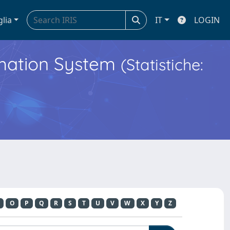
glia
IT
LOGIN
ormation System
(Statistiche:
O
P
Q
R
S
T
U
V
W
X
Y
Z