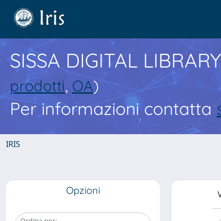
SISSA DIGITAL LIBRARY
prodotti
,
OA
)
Per informazioni contatta
IRIS
Opzioni
V
Ordina per: