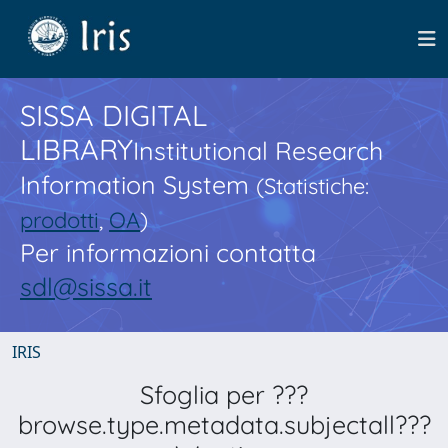
SISSA DIGITAL
LIBRARY
Institutional Research
Information System
(Statistiche:
prodotti
,
OA
)
Per informazioni contatta
sdl@sissa.it
IRIS
Sfoglia per ???
browse.type.metadata.subjectall???