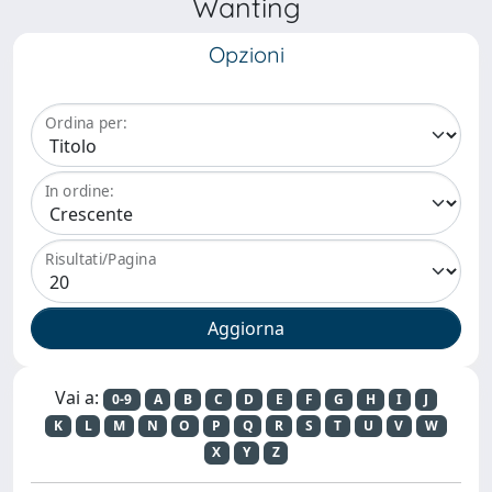
Wanting
Opzioni
Ordina per:
In ordine:
Risultati/Pagina
Vai a:
0-9
A
B
C
D
E
F
G
H
I
J
K
L
M
N
O
P
Q
R
S
T
U
V
W
X
Y
Z