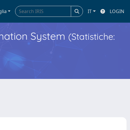
glia
IT
LOGIN
ormation System
(Statistiche: