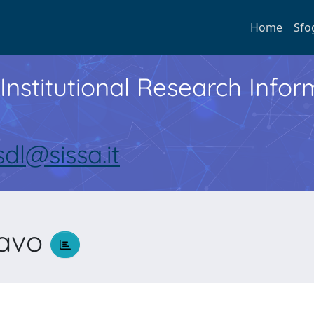
Home
Sfo
Institutional Research Inf
sdl@sissa.it
tavo