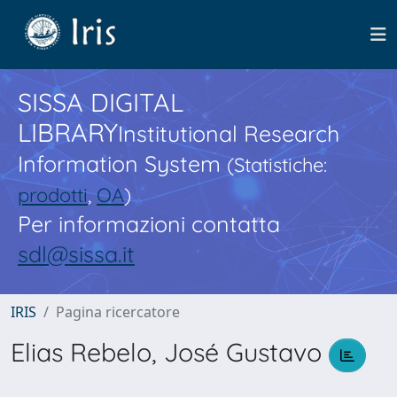
SISSA DIGITAL
LIBRARY
Institutional Research
Information System
(Statistiche:
prodotti
,
OA
)
Per informazioni contatta
sdl@sissa.it
IRIS
Pagina ricercatore
Elias Rebelo, José Gustavo