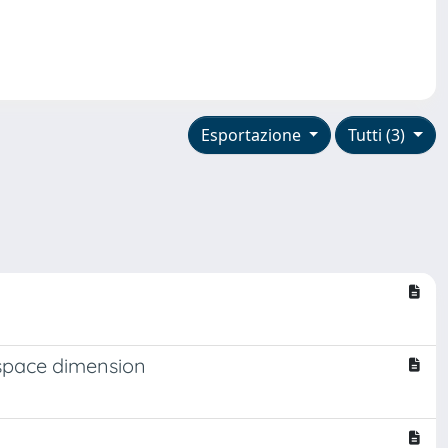
Esportazione
Tutti (3)
 space dimension