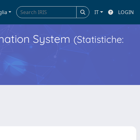
glia
IT
LOGIN
ormation System
(Statistiche: