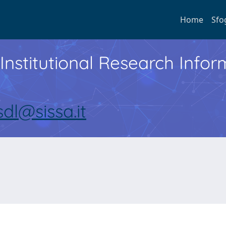
Home
Sfo
Institutional Research Inf
sdl@sissa.it