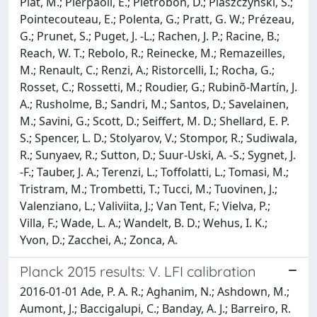
Piat, M.; Pierpaoli, E.; Pietrobon, D.; Plaszczynski, S.;
Pointecouteau, E.; Polenta, G.; Pratt, G. W.; Prézeau,
G.; Prunet, S.; Puget, J. -L.; Rachen, J. P.; Racine, B.;
Reach, W. T.; Rebolo, R.; Reinecke, M.; Remazeilles,
M.; Renault, C.; Renzi, A.; Ristorcelli, I.; Rocha, G.;
Rosset, C.; Rossetti, M.; Roudier, G.; Rubinõ-Martín, J.
A.; Rusholme, B.; Sandri, M.; Santos, D.; Savelainen,
M.; Savini, G.; Scott, D.; Seiffert, M. D.; Shellard, E. P.
S.; Spencer, L. D.; Stolyarov, V.; Stompor, R.; Sudiwala,
R.; Sunyaev, R.; Sutton, D.; Suur-Uski, A. -S.; Sygnet, J.
-F.; Tauber, J. A.; Terenzi, L.; Toffolatti, L.; Tomasi, M.;
Tristram, M.; Trombetti, T.; Tucci, M.; Tuovinen, J.;
Valenziano, L.; Valiviita, J.; Van Tent, F.; Vielva, P.;
Villa, F.; Wade, L. A.; Wandelt, B. D.; Wehus, I. K.;
Yvon, D.; Zacchei, A.; Zonca, A.
Planck 2015 results: V. LFI calibration
2016-01-01 Ade, P. A. R.; Aghanim, N.; Ashdown, M.;
Aumont, J.; Baccigalupi, C.; Banday, A. J.; Barreiro, R.