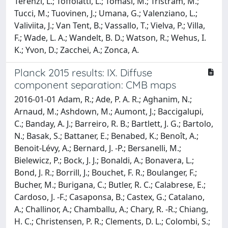
Terenzi, L.; Toffolatti, L.; Tomasi, M.; Tristram, M.;
Tucci, M.; Tuovinen, J.; Umana, G.; Valenziano, L.;
Valiviita, J.; Van Tent, B.; Vassallo, T.; Vielva, P.; Villa,
F.; Wade, L. A.; Wandelt, B. D.; Watson, R.; Wehus, I.
K.; Yvon, D.; Zacchei, A.; Zonca, A.
Planck 2015 results: IX. Diffuse
component separation: CMB maps
2016-01-01 Adam, R.; Ade, P. A. R.; Aghanim, N.;
Arnaud, M.; Ashdown, M.; Aumont, J.; Baccigalupi,
C.; Banday, A. J.; Barreiro, R. B.; Bartlett, J. G.; Bartolo,
N.; Basak, S.; Battaner, E.; Benabed, K.; Benoît, A.;
Benoit-Lévy, A.; Bernard, J. -P.; Bersanelli, M.;
Bielewicz, P.; Bock, J. J.; Bonaldi, A.; Bonavera, L.;
Bond, J. R.; Borrill, J.; Bouchet, F. R.; Boulanger, F.;
Bucher, M.; Burigana, C.; Butler, R. C.; Calabrese, E.;
Cardoso, J. -F.; Casaponsa, B.; Castex, G.; Catalano,
A.; Challinor, A.; Chamballu, A.; Chary, R. -R.; Chiang,
H. C.; Christensen, P. R.; Clements, D. L.; Colombi, S.;