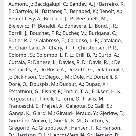
Aumont, J.; Baccigalupi, C.; Banday, A. J.; Barreiro, R.
B.; Bartolo, N.; Battaner, E.; Benabed, K.; Benoît, A.;
Benoit-Lévy, A.; Bernard, J. -P.; Bersanelli, M.;
Bielewicz, P.; Bonaldi, A.; Bonavera, L.; Bond, J. R.;
Borrill, J.; Bouchet, F. R.; Bucher, M.; Burigana, C.;
Butler, R. C.; Calabrese, E.; Cardoso, J. -F.; Catalano,
A.; Chamballu, A.; Chary, R. -R.; Christensen, P. R.;
Colombi, S.; Colombo, L. P. L.; Crill, B. P.; Curto, A.;
Cuttaia, F.; Danese, L.; Davies, R. D.; Davis, R. J.; De
Bernardis, P.; De Rosa, A.; De Zotti, G.; Delabrouille,
J.; Dickinson, C.; Diego, J. M.; Dole, H.; Donzelli, S.;
Doré, O.; Douspis, M.; Ducout, A.; Dupac, X.;
Efstathiou, G.; Elsner, F.; Enßlin, T. A.; Eriksen, H. K.;
Fergusson, J.; Finelli, F.; Forni, O.; Frailis, M.;
Franceschi, E.; Frejsel, A.; Galeotta, S.; Galli, S.;
Ganga, K.; Giard, M.; Giraud-Héraud, Y.; Gjerløw, E.;
González-Nuevo, J.; Górski, K. M.; Gratton, S.;
Gregorio, A.; Gruppuso, A.; Hansen, F. K.; Hanson,
D.; Harrison, D. L.; Henrot-Versillé, S.; Herranz, D.;