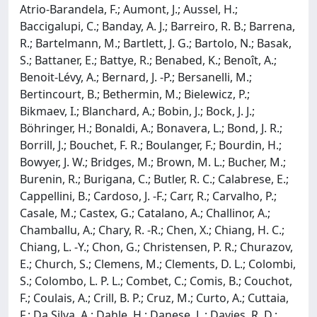
Atrio-Barandela, F.; Aumont, J.; Aussel, H.;
Baccigalupi, C.; Banday, A. J.; Barreiro, R. B.; Barrena,
R.; Bartelmann, M.; Bartlett, J. G.; Bartolo, N.; Basak,
S.; Battaner, E.; Battye, R.; Benabed, K.; Benoît, A.;
Benoit-Lévy, A.; Bernard, J. -P.; Bersanelli, M.;
Bertincourt, B.; Bethermin, M.; Bielewicz, P.;
Bikmaev, I.; Blanchard, A.; Bobin, J.; Bock, J. J.;
Böhringer, H.; Bonaldi, A.; Bonavera, L.; Bond, J. R.;
Borrill, J.; Bouchet, F. R.; Boulanger, F.; Bourdin, H.;
Bowyer, J. W.; Bridges, M.; Brown, M. L.; Bucher, M.;
Burenin, R.; Burigana, C.; Butler, R. C.; Calabrese, E.;
Cappellini, B.; Cardoso, J. -F.; Carr, R.; Carvalho, P.;
Casale, M.; Castex, G.; Catalano, A.; Challinor, A.;
Chamballu, A.; Chary, R. -R.; Chen, X.; Chiang, H. C.;
Chiang, L. -Y.; Chon, G.; Christensen, P. R.; Churazov,
E.; Church, S.; Clemens, M.; Clements, D. L.; Colombi,
S.; Colombo, L. P. L.; Combet, C.; Comis, B.; Couchot,
F.; Coulais, A.; Crill, B. P.; Cruz, M.; Curto, A.; Cuttaia,
F.; Da Silva, A.; Dahle, H.; Danese, L.; Davies, R. D.;