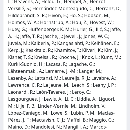
L.; Heavens, A.; Helou, G.; Hempel, A.; Henrot-
Versillé, S.; Hernández-Monteagudo, C.; Herranz, D.;
Hildebrandt, S. R.; Hivon, E.; Ho, S.; Hobson, M.;
Holmes, W. A.; Hornstrup, A.; Hou, Z.; Hovest, W.;
Huey, G.; Huffenberger, K. M.; Hurier, G.; Ilić, S.; Jaffe,
A. H.; Jaffe, T. R.; Jasche, J.; Jewell, J.; Jones, W. C.;
Juvela, M.; Kalberla, P.; Kangaslahti, P.; Keihänen, E.;
Kerp, J.; Keskitalo, R.; Khamitov, I.; Kiiveri, K.; Kim, J.;
Kisner, T. S.; Kneissl, R.; Knoche, J.; Knox, L.; Kunz, M.;
Kurki-Suonio, H.; Lacasa, F.; Lagache, G.;
Lähteenmäki, A.; Lamarre, J. -M.; Langer, M.;
Lasenby, A.; Lattanzi, M.; Laureijs, R. J.; Lavabre, A.;
Lawrence, C. R.; Le Jeune, M.; Leach, S.; Leahy, J. P.;
Leonardi, R.; León-Tavares, J.; Leroy, C.;
Lesgourgues, J.; Lewis, A.; Li, C.; Liddle, A.; Liguori,
M.; Lilje, P. B.; Linden-Vørnle, M.; Lindholm, V.;
López-Caniego, M.; Lowe, S.; Lubin, P. M.; Macías-
Pérez, J. F.; Mactavish, C. J.; Maffei, B.; Maggio, G.;
Maino, D.; Mandolesi, N.; Mangilli, A.; Marcos-