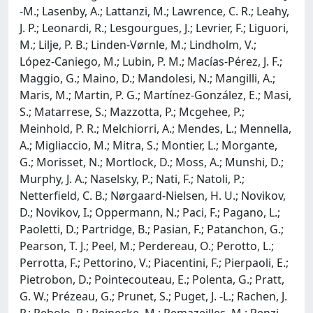
-M.; Lasenby, A.; Lattanzi, M.; Lawrence, C. R.; Leahy,
J. P.; Leonardi, R.; Lesgourgues, J.; Levrier, F.; Liguori,
M.; Lilje, P. B.; Linden-Vørnle, M.; Lindholm, V.;
López-Caniego, M.; Lubin, P. M.; Macías-Pérez, J. F.;
Maggio, G.; Maino, D.; Mandolesi, N.; Mangilli, A.;
Maris, M.; Martin, P. G.; Martínez-González, E.; Masi,
S.; Matarrese, S.; Mazzotta, P.; Mcgehee, P.;
Meinhold, P. R.; Melchiorri, A.; Mendes, L.; Mennella,
A.; Migliaccio, M.; Mitra, S.; Montier, L.; Morgante,
G.; Morisset, N.; Mortlock, D.; Moss, A.; Munshi, D.;
Murphy, J. A.; Naselsky, P.; Nati, F.; Natoli, P.;
Netterfield, C. B.; Nørgaard-Nielsen, H. U.; Novikov,
D.; Novikov, I.; Oppermann, N.; Paci, F.; Pagano, L.;
Paoletti, D.; Partridge, B.; Pasian, F.; Patanchon, G.;
Pearson, T. J.; Peel, M.; Perdereau, O.; Perotto, L.;
Perrotta, F.; Pettorino, V.; Piacentini, F.; Pierpaoli, E.;
Pietrobon, D.; Pointecouteau, E.; Polenta, G.; Pratt,
G. W.; Prézeau, G.; Prunet, S.; Puget, J. -L.; Rachen, J.
P.; Rebolo, R.; Reinecke, M.; Remazeilles, M.; Renzi,