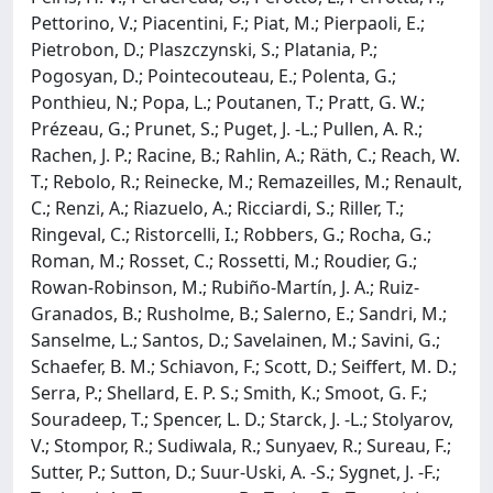
Pettorino, V.; Piacentini, F.; Piat, M.; Pierpaoli, E.;
Pietrobon, D.; Plaszczynski, S.; Platania, P.;
Pogosyan, D.; Pointecouteau, E.; Polenta, G.;
Ponthieu, N.; Popa, L.; Poutanen, T.; Pratt, G. W.;
Prézeau, G.; Prunet, S.; Puget, J. -L.; Pullen, A. R.;
Rachen, J. P.; Racine, B.; Rahlin, A.; Räth, C.; Reach, W.
T.; Rebolo, R.; Reinecke, M.; Remazeilles, M.; Renault,
C.; Renzi, A.; Riazuelo, A.; Ricciardi, S.; Riller, T.;
Ringeval, C.; Ristorcelli, I.; Robbers, G.; Rocha, G.;
Roman, M.; Rosset, C.; Rossetti, M.; Roudier, G.;
Rowan-Robinson, M.; Rubiño-Martín, J. A.; Ruiz-
Granados, B.; Rusholme, B.; Salerno, E.; Sandri, M.;
Sanselme, L.; Santos, D.; Savelainen, M.; Savini, G.;
Schaefer, B. M.; Schiavon, F.; Scott, D.; Seiffert, M. D.;
Serra, P.; Shellard, E. P. S.; Smith, K.; Smoot, G. F.;
Souradeep, T.; Spencer, L. D.; Starck, J. -L.; Stolyarov,
V.; Stompor, R.; Sudiwala, R.; Sunyaev, R.; Sureau, F.;
Sutter, P.; Sutton, D.; Suur-Uski, A. -S.; Sygnet, J. -F.;