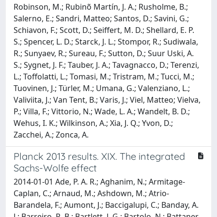
Robinson, M.; Rubinõ Martín, J. A.; Rusholme, B.;
Salerno, E.; Sandri, Matteo; Santos, D.; Savini, G.;
Schiavon, F.; Scott, D.; Seiffert, M. D.; Shellard, E. P.
S.; Spencer, L. D.; Starck, J. L.; Stompor, R.; Sudiwala,
R.; Sunyaev, R.; Sureau, F.; Sutton, D.; Suur Uski, A.
S.; Sygnet, J. F.; Tauber, J. A.; Tavagnacco, D.; Terenzi,
L.; Toffolatti, L.; Tomasi, M.; Tristram, M.; Tucci, M.;
Tuovinen, J.; Türler, M.; Umana, G.; Valenziano, L.;
Valiviita, J.; Van Tent, B.; Varis, J.; Viel, Matteo; Vielva,
P.; Villa, F.; Vittorio, N.; Wade, L. A.; Wandelt, B. D.;
Wehus, I. K.; Wilkinson, A.; Xia, J. Q.; Yvon, D.;
Zacchei, A.; Zonca, A.
Planck 2013 results. XIX. The integrated
Sachs-Wolfe effect
2014-01-01 Ade, P. A. R.; Aghanim, N.; Armitage-
Caplan, C.; Arnaud, M.; Ashdown, M.; Atrio-
Barandela, F.; Aumont, J.; Baccigalupi, C.; Banday, A.
J.; Barreiro, R. B.; Bartlett, J. G.; Bartolo, N.; Battaner,