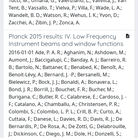
Tucci, M.; Umana, G.; Valenziano, L.; Valiviita, J.; Van
Tent, B.; Vassallo, T.; Vielva, P.; Villa, F.; Wade, L. A.;
Wandelt, B. D.; Watson, R.; Wehus, I. K.; Yvon, D.;
Zacchei, A.; Zibin, J. P.; Zonca, A.
Planck 2015 results: IV. Low Frequency
Instrument beams and window functions
2016-01-01 Ade, P. A. R.; Aghanim, N.; Ashdown, M.;
Aumont, J.; Baccigalupi, C.; Banday, A. J.; Barreiro, R.
B.; Bartolo, N.; Battaner, E.; Benabed, K.; Benoît, A.;
Benoit-Lévy, A.; Bernard, J. -P.; Bersanelli, M.;
Bielewicz, P.; Bock, J. J.; Bonaldi, A.; Bonavera, L.;
Bond, J. R.; Borrill, J.; Bouchet, F. R.; Bucher, M.;
Burigana, C.; Butler, R. C.; Calabrese, E.; Cardoso, J. -
F.; Catalano, A.; Chamballu, A.; Christensen, P. R.;
Colombi, S.; Colombo, L. P. L.; Crill, B. P.; Curto, A.;
Cuttaia, F.; Danese, L.; Davies, R. D.; Davis, R. J.; De
Bernardis, P.; De Rosa, A.; De Zotti, G.; Delabrouille,
J.; Dickinson, C.; Diego, J. M.; Dole, H.; Donzelli, S.;