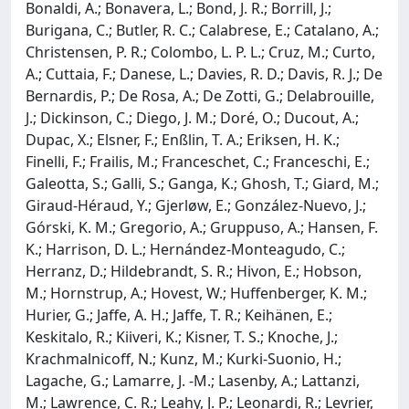
Bonaldi, A.; Bonavera, L.; Bond, J. R.; Borrill, J.;
Burigana, C.; Butler, R. C.; Calabrese, E.; Catalano, A.;
Christensen, P. R.; Colombo, L. P. L.; Cruz, M.; Curto,
A.; Cuttaia, F.; Danese, L.; Davies, R. D.; Davis, R. J.; De
Bernardis, P.; De Rosa, A.; De Zotti, G.; Delabrouille,
J.; Dickinson, C.; Diego, J. M.; Doré, O.; Ducout, A.;
Dupac, X.; Elsner, F.; Enßlin, T. A.; Eriksen, H. K.;
Finelli, F.; Frailis, M.; Franceschet, C.; Franceschi, E.;
Galeotta, S.; Galli, S.; Ganga, K.; Ghosh, T.; Giard, M.;
Giraud-Héraud, Y.; Gjerløw, E.; González-Nuevo, J.;
Górski, K. M.; Gregorio, A.; Gruppuso, A.; Hansen, F.
K.; Harrison, D. L.; Hernández-Monteagudo, C.;
Herranz, D.; Hildebrandt, S. R.; Hivon, E.; Hobson,
M.; Hornstrup, A.; Hovest, W.; Huffenberger, K. M.;
Hurier, G.; Jaffe, A. H.; Jaffe, T. R.; Keihänen, E.;
Keskitalo, R.; Kiiveri, K.; Kisner, T. S.; Knoche, J.;
Krachmalnicoff, N.; Kunz, M.; Kurki-Suonio, H.;
Lagache, G.; Lamarre, J. -M.; Lasenby, A.; Lattanzi,
M.; Lawrence, C. R.; Leahy, J. P.; Leonardi, R.; Levrier,