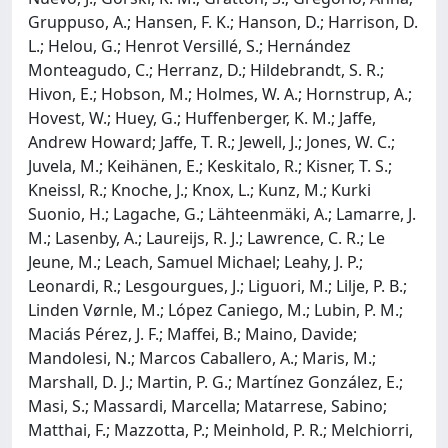
Gruppuso, A.; Hansen, F. K.; Hanson, D.; Harrison, D.
L.; Helou, G.; Henrot Versillé, S.; Hernández
Monteagudo, C.; Herranz, D.; Hildebrandt, S. R.;
Hivon, E.; Hobson, M.; Holmes, W. A.; Hornstrup, A.;
Hovest, W.; Huey, G.; Huffenberger, K. M.; Jaffe,
Andrew Howard; Jaffe, T. R.; Jewell, J.; Jones, W. C.;
Juvela, M.; Keihänen, E.; Keskitalo, R.; Kisner, T. S.;
Kneissl, R.; Knoche, J.; Knox, L.; Kunz, M.; Kurki
Suonio, H.; Lagache, G.; Lähteenmäki, A.; Lamarre, J.
M.; Lasenby, A.; Laureijs, R. J.; Lawrence, C. R.; Le
Jeune, M.; Leach, Samuel Michael; Leahy, J. P.;
Leonardi, R.; Lesgourgues, J.; Liguori, M.; Lilje, P. B.;
Linden Vørnle, M.; López Caniego, M.; Lubin, P. M.;
Maciás Pérez, J. F.; Maffei, B.; Maino, Davide;
Mandolesi, N.; Marcos Caballero, A.; Maris, M.;
Marshall, D. J.; Martin, P. G.; Martínez González, E.;
Masi, S.; Massardi, Marcella; Matarrese, Sabino;
Matthai, F.; Mazzotta, P.; Meinhold, P. R.; Melchiorri,