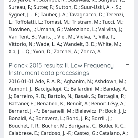
Sureau, F.; Sutter, P.; Sutton, D.; Suur-Uski, A. -. S.;
Sygnet, J. -. F.; Tauber, J. A.; Tavagnacco, D.; Terenzi,
L.; Toffolatti, L.; Tomasi, M.; Tristram, M.; Tucci, M.;
Tuovinen, J.; Umana, G.; Valenziano, L.; Valiviita, J.;
Van Tent, B.; Varis, J.; Viel, M.; Vielva, P.; Villa, F.;
Vittorio, N.; Wade, L. A.; Wandelt, B. D.; White, M.;
Xia, J. -. Q.; Yvon, D.; Zacchei, A.; Zonca, A.
Planck 2015 results: II. Low Frequency
Instrument data processings
2016-01-01 Ade, P. A. R.; Aghanim, N.; Ashdown, M.;
Aumont, J.; Baccigalupi, C.; Ballardini, M.; Banday, A.
J.; Barreiro, R. B.; Bartolo, N.; Basak, S.; Battaglia, P.;
Battaner, E.; Benabed, K.; Benoît, A.; Benoit-Lévy, A.;
Bernard, J. -P.; Bersanelli, M.; Bielewicz, P.; Bock, J. J.;
Bonaldi, A.; Bonavera, L.; Bond, J. R.; Borrill, J.;
Bouchet, F. R.; Bucher, M.; Burigana, C.; Butler, R. C.;
Calabrese, E.; Cardoso, J. -F.; Castex, G.; Catalano, A.;