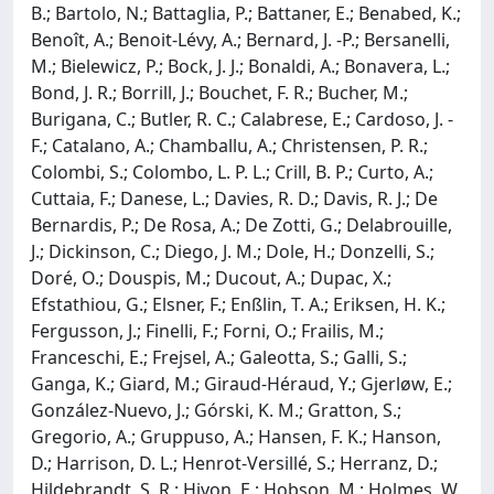
B.; Bartolo, N.; Battaglia, P.; Battaner, E.; Benabed, K.;
Benoît, A.; Benoit-Lévy, A.; Bernard, J. -P.; Bersanelli,
M.; Bielewicz, P.; Bock, J. J.; Bonaldi, A.; Bonavera, L.;
Bond, J. R.; Borrill, J.; Bouchet, F. R.; Bucher, M.;
Burigana, C.; Butler, R. C.; Calabrese, E.; Cardoso, J. -
F.; Catalano, A.; Chamballu, A.; Christensen, P. R.;
Colombi, S.; Colombo, L. P. L.; Crill, B. P.; Curto, A.;
Cuttaia, F.; Danese, L.; Davies, R. D.; Davis, R. J.; De
Bernardis, P.; De Rosa, A.; De Zotti, G.; Delabrouille,
J.; Dickinson, C.; Diego, J. M.; Dole, H.; Donzelli, S.;
Doré, O.; Douspis, M.; Ducout, A.; Dupac, X.;
Efstathiou, G.; Elsner, F.; Enßlin, T. A.; Eriksen, H. K.;
Fergusson, J.; Finelli, F.; Forni, O.; Frailis, M.;
Franceschi, E.; Frejsel, A.; Galeotta, S.; Galli, S.;
Ganga, K.; Giard, M.; Giraud-Héraud, Y.; Gjerløw, E.;
González-Nuevo, J.; Górski, K. M.; Gratton, S.;
Gregorio, A.; Gruppuso, A.; Hansen, F. K.; Hanson,
D.; Harrison, D. L.; Henrot-Versillé, S.; Herranz, D.;
Hildebrandt, S. R.; Hivon, E.; Hobson, M.; Holmes, W.