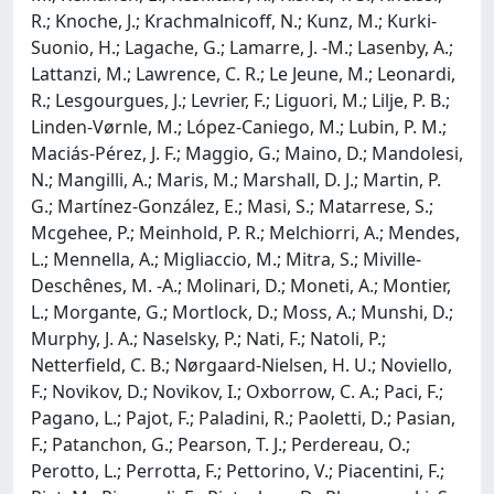
R.; Knoche, J.; Krachmalnicoff, N.; Kunz, M.; Kurki-
Suonio, H.; Lagache, G.; Lamarre, J. -M.; Lasenby, A.;
Lattanzi, M.; Lawrence, C. R.; Le Jeune, M.; Leonardi,
R.; Lesgourgues, J.; Levrier, F.; Liguori, M.; Lilje, P. B.;
Linden-Vørnle, M.; López-Caniego, M.; Lubin, P. M.;
Maciás-Pérez, J. F.; Maggio, G.; Maino, D.; Mandolesi,
N.; Mangilli, A.; Maris, M.; Marshall, D. J.; Martin, P.
G.; Martínez-González, E.; Masi, S.; Matarrese, S.;
Mcgehee, P.; Meinhold, P. R.; Melchiorri, A.; Mendes,
L.; Mennella, A.; Migliaccio, M.; Mitra, S.; Miville-
Deschênes, M. -A.; Molinari, D.; Moneti, A.; Montier,
L.; Morgante, G.; Mortlock, D.; Moss, A.; Munshi, D.;
Murphy, J. A.; Naselsky, P.; Nati, F.; Natoli, P.;
Netterfield, C. B.; Nørgaard-Nielsen, H. U.; Noviello,
F.; Novikov, D.; Novikov, I.; Oxborrow, C. A.; Paci, F.;
Pagano, L.; Pajot, F.; Paladini, R.; Paoletti, D.; Pasian,
F.; Patanchon, G.; Pearson, T. J.; Perdereau, O.;
Perotto, L.; Perrotta, F.; Pettorino, V.; Piacentini, F.;