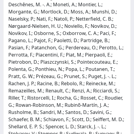
Deschênes, M. -. A.; Moneti, A.; Montier, L.;
Morgante, G.; Mortlock, D.; Moss, A.; Munshi, D.;
Naselsky, P.; Nati, F.; Natoli, P.; Netterfield, C. B.;
Nørgaard-Nielsen, H. U.; Noviello, F.; Novikov, D.;
Novikov, I.; Osborne, S.; Oxborrow, C. A.; Paci, F.;
Pagano, L.; Pajot, F.; Paoletti, D.; Partridge, B.;
Pasian, F.; Patanchon, G.; Perdereau, O.; Perotto, L.;
Perrotta, F.; Piacentini, F.; Piat, M.; Pierpaoli, E.;
Pietrobon, D.; Plaszczynski, S.; Pointecouteau, E.;
Polenta, G.; Ponthieu, N.; Popa, L.; Poutanen, T.;
Pratt, G. W.; Prézeau, G.; Prunet, S.; Puget, J. -. L.;
Rachen, J. P.; Racine, B.; Rebolo, R.; Reinecke, M.;
Remazeilles, M.; Renault, C.; Renzi, A.; Ricciardi, S.;
Riller, T.; Ristorcelli, I.; Rocha, G.; Rosset, C.; Roudier,
G.; Rowan-Robinson, M.; Rubinõ-Martín, J. A.;
Rusholme, B.; Sandri, M.; Santos, D.; Savini, G.;
Schaefer, B. M.; Schiavon, F.; Scott, D.; Seiffert, M. D.;
Shellard, E. P. S.; Spencer, L. D.; Starck, J. -. L.;
Stolyarov, V.; Stompor, R.; Sudiwala, R.; Sunyaev, R.;