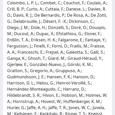
Colombo, L. P. L.; Combet, C.; Couchot, F.; Coulais, A.;
Crill, B. P.; Curto, A.; Cuttaia, F.; Danese, L.; Davies, R.
D.; Davis, R. J.; De Bernardis, P.; De Rosa, A.; De Zotti,
G.; Delabrouille, J.; Désert, F. -X.; Dickinson, C.;
Diego, J. M.; Dole, H.; Donzelli, S.; Doré, O.; Douspis,
M.; Ducout, A.; Dupac, X.; Efstathiou, G.; Elsner, F.;
Enßlin, T. A.; Eriksen, H. K.; Falgarone, E.; Fantaye, Y.;
Fergusson, J.; Finelli, F.; Forni, O.; Frailis, M.; Fraisse,
A. A.; Franceschi, E.; Frejsel, A.; Galeotta, S.; Galli, S.;
Ganga, K.; Ghosh, T.; Giard, M.; Giraud-Héraud, Y.;
Gjerløw, E.; González-Nuevo, J.; Górski, K. M.;
Gratton, S.; Gregorio, A.; Gruppuso, A.;
Gudmundsson, J. E.; Hansen, F. K.; Hanson, D.;
Harrison, D. L.; Helou, G.; Henrot-Versillé, S.;
Hernández-Monteagudo, C.; Herranz, D.;
Hildebrandt, S. R.; Hivon, E.; Hobson, M.; Holmes, W.
A.; Hornstrup, A.; Hovest, W.; Huffenberger, K. M.;
Hurier, G.; Jaffe, A. H.; Jaffe, T. R.; Jones, W. C.; Juvela,
M.; Keihänen, E.; Keskitalo, R.; Kisner, T. S.; Kneissl,