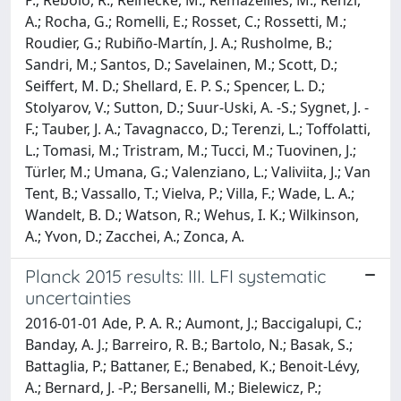
A.; Rocha, G.; Romelli, E.; Rosset, C.; Rossetti, M.;
Roudier, G.; Rubiño-Martín, J. A.; Rusholme, B.;
Sandri, M.; Santos, D.; Savelainen, M.; Scott, D.;
Seiffert, M. D.; Shellard, E. P. S.; Spencer, L. D.;
Stolyarov, V.; Sutton, D.; Suur-Uski, A. -S.; Sygnet, J. -
F.; Tauber, J. A.; Tavagnacco, D.; Terenzi, L.; Toffolatti,
L.; Tomasi, M.; Tristram, M.; Tucci, M.; Tuovinen, J.;
Türler, M.; Umana, G.; Valenziano, L.; Valiviita, J.; Van
Tent, B.; Vassallo, T.; Vielva, P.; Villa, F.; Wade, L. A.;
Wandelt, B. D.; Watson, R.; Wehus, I. K.; Wilkinson,
A.; Yvon, D.; Zacchei, A.; Zonca, A.
Planck 2015 results: III. LFI systematic
uncertainties
2016-01-01 Ade, P. A. R.; Aumont, J.; Baccigalupi, C.;
Banday, A. J.; Barreiro, R. B.; Bartolo, N.; Basak, S.;
Battaglia, P.; Battaner, E.; Benabed, K.; Benoit-Lévy,
A.; Bernard, J. -P.; Bersanelli, M.; Bielewicz, P.;