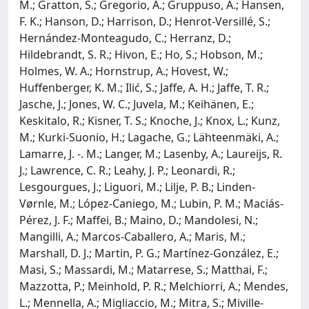
M.; Gratton, S.; Gregorio, A.; Gruppuso, A.; Hansen,
F. K.; Hanson, D.; Harrison, D.; Henrot-Versillé, S.;
Hernández-Monteagudo, C.; Herranz, D.;
Hildebrandt, S. R.; Hivon, E.; Ho, S.; Hobson, M.;
Holmes, W. A.; Hornstrup, A.; Hovest, W.;
Huffenberger, K. M.; Ilić, S.; Jaffe, A. H.; Jaffe, T. R.;
Jasche, J.; Jones, W. C.; Juvela, M.; Keihänen, E.;
Keskitalo, R.; Kisner, T. S.; Knoche, J.; Knox, L.; Kunz,
M.; Kurki-Suonio, H.; Lagache, G.; Lähteenmäki, A.;
Lamarre, J. -. M.; Langer, M.; Lasenby, A.; Laureijs, R.
J.; Lawrence, C. R.; Leahy, J. P.; Leonardi, R.;
Lesgourgues, J.; Liguori, M.; Lilje, P. B.; Linden-
Vørnle, M.; López-Caniego, M.; Lubin, P. M.; Maciás-
Pérez, J. F.; Maffei, B.; Maino, D.; Mandolesi, N.;
Mangilli, A.; Marcos-Caballero, A.; Maris, M.;
Marshall, D. J.; Martin, P. G.; Martínez-González, E.;
Masi, S.; Massardi, M.; Matarrese, S.; Matthai, F.;
Mazzotta, P.; Meinhold, P. R.; Melchiorri, A.; Mendes,
L.; Mennella, A.; Migliaccio, M.; Mitra, S.; Miville-