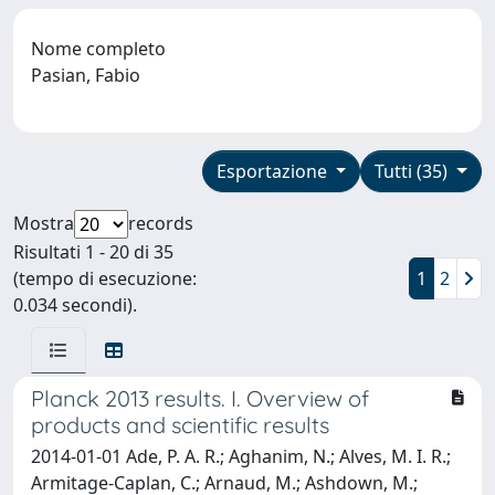
Nome completo
Pasian, Fabio
Esportazione
Tutti (35)
Mostra
records
Risultati 1 - 20 di 35
(tempo di esecuzione:
1
2
0.034 secondi).
Planck 2013 results. I. Overview of
products and scientific results
2014-01-01 Ade, P. A. R.; Aghanim, N.; Alves, M. I. R.;
Armitage-Caplan, C.; Arnaud, M.; Ashdown, M.;