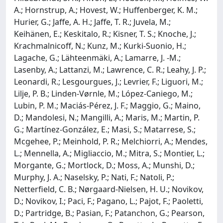
A.; Hornstrup, A.; Hovest, W.; Huffenberger, K. M.;
Hurier, G.; Jaffe, A. H.; Jaffe, T. R.; Juvela, M.;
Keihänen, E.; Keskitalo, R.; Kisner, T. S.; Knoche, J.;
Krachmalnicoff, N.; Kunz, M.; Kurki-Suonio, H.;
Lagache, G.; Lähteenmäki, A.; Lamarre, J. -M.;
Lasenby, A.; Lattanzi, M.; Lawrence, C. R.; Leahy, J. P.;
Leonardi, R.; Lesgourgues, J.; Levrier, F.; Liguori, M.;
Lilje, P. B.; Linden-Vørnle, M.; López-Caniego, M.;
Lubin, P. M.; Maciás-Pérez, J. F.; Maggio, G.; Maino,
D.; Mandolesi, N.; Mangilli, A.; Maris, M.; Martin, P.
G.; Martínez-González, E.; Masi, S.; Matarrese, S.;
Mcgehee, P.; Meinhold, P. R.; Melchiorri, A.; Mendes,
L.; Mennella, A.; Migliaccio, M.; Mitra, S.; Montier, L.;
Morgante, G.; Mortlock, D.; Moss, A.; Munshi, D.;
Murphy, J. A.; Naselsky, P.; Nati, F.; Natoli, P.;
Netterfield, C. B.; Nørgaard-Nielsen, H. U.; Novikov,
D.; Novikov, I.; Paci, F.; Pagano, L.; Pajot, F.; Paoletti,
D.; Partridge, B.; Pasian, F.; Patanchon, G.; Pearson,