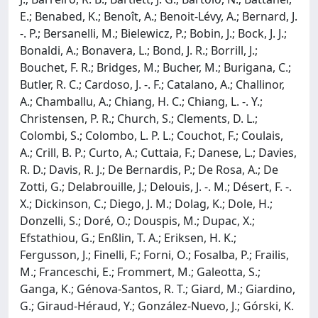
E.; Benabed, K.; Benoît, A.; Benoit-Lévy, A.; Bernard, J.
-. P.; Bersanelli, M.; Bielewicz, P.; Bobin, J.; Bock, J. J.;
Bonaldi, A.; Bonavera, L.; Bond, J. R.; Borrill, J.;
Bouchet, F. R.; Bridges, M.; Bucher, M.; Burigana, C.;
Butler, R. C.; Cardoso, J. -. F.; Catalano, A.; Challinor,
A.; Chamballu, A.; Chiang, H. C.; Chiang, L. -. Y.;
Christensen, P. R.; Church, S.; Clements, D. L.;
Colombi, S.; Colombo, L. P. L.; Couchot, F.; Coulais,
A.; Crill, B. P.; Curto, A.; Cuttaia, F.; Danese, L.; Davies,
R. D.; Davis, R. J.; De Bernardis, P.; De Rosa, A.; De
Zotti, G.; Delabrouille, J.; Delouis, J. -. M.; Désert, F. -.
X.; Dickinson, C.; Diego, J. M.; Dolag, K.; Dole, H.;
Donzelli, S.; Doré, O.; Douspis, M.; Dupac, X.;
Efstathiou, G.; Enßlin, T. A.; Eriksen, H. K.;
Fergusson, J.; Finelli, F.; Forni, O.; Fosalba, P.; Frailis,
M.; Franceschi, E.; Frommert, M.; Galeotta, S.;
Ganga, K.; Génova-Santos, R. T.; Giard, M.; Giardino,
G.; Giraud-Héraud, Y.; González-Nuevo, J.; Górski, K.