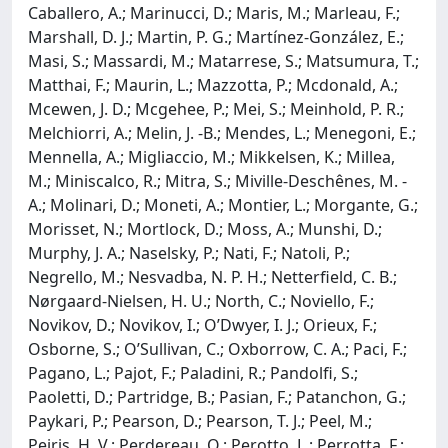
Caballero, A.; Marinucci, D.; Maris, M.; Marleau, F.;
Marshall, D. J.; Martin, P. G.; Martínez-González, E.;
Masi, S.; Massardi, M.; Matarrese, S.; Matsumura, T.;
Matthai, F.; Maurin, L.; Mazzotta, P.; Mcdonald, A.;
Mcewen, J. D.; Mcgehee, P.; Mei, S.; Meinhold, P. R.;
Melchiorri, A.; Melin, J. -B.; Mendes, L.; Menegoni, E.;
Mennella, A.; Migliaccio, M.; Mikkelsen, K.; Millea,
M.; Miniscalco, R.; Mitra, S.; Miville-Deschênes, M. -
A.; Molinari, D.; Moneti, A.; Montier, L.; Morgante, G.;
Morisset, N.; Mortlock, D.; Moss, A.; Munshi, D.;
Murphy, J. A.; Naselsky, P.; Nati, F.; Natoli, P.;
Negrello, M.; Nesvadba, N. P. H.; Netterfield, C. B.;
Nørgaard-Nielsen, H. U.; North, C.; Noviello, F.;
Novikov, D.; Novikov, I.; O’Dwyer, I. J.; Orieux, F.;
Osborne, S.; O’Sullivan, C.; Oxborrow, C. A.; Paci, F.;
Pagano, L.; Pajot, F.; Paladini, R.; Pandolfi, S.;
Paoletti, D.; Partridge, B.; Pasian, F.; Patanchon, G.;
Paykari, P.; Pearson, D.; Pearson, T. J.; Peel, M.;
Peiris, H. V.; Perdereau, O.; Perotto, L.; Perrotta, F.;