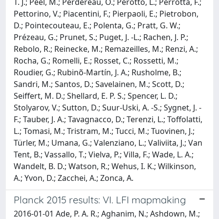
T. J.; Peel, M.; Perdereau, O.; Perotto, L.; Perrotta, F.;
Pettorino, V.; Piacentini, F.; Pierpaoli, E.; Pietrobon,
D.; Pointecouteau, E.; Polenta, G.; Pratt, G. W.;
Prézeau, G.; Prunet, S.; Puget, J. -L.; Rachen, J. P.;
Rebolo, R.; Reinecke, M.; Remazeilles, M.; Renzi, A.;
Rocha, G.; Romelli, E.; Rosset, C.; Rossetti, M.;
Roudier, G.; Rubinõ-Martín, J. A.; Rusholme, B.;
Sandri, M.; Santos, D.; Savelainen, M.; Scott, D.;
Seiffert, M. D.; Shellard, E. P. S.; Spencer, L. D.;
Stolyarov, V.; Sutton, D.; Suur-Uski, A. -S.; Sygnet, J. -
F.; Tauber, J. A.; Tavagnacco, D.; Terenzi, L.; Toffolatti,
L.; Tomasi, M.; Tristram, M.; Tucci, M.; Tuovinen, J.;
Türler, M.; Umana, G.; Valenziano, L.; Valiviita, J.; Van
Tent, B.; Vassallo, T.; Vielva, P.; Villa, F.; Wade, L. A.;
Wandelt, B. D.; Watson, R.; Wehus, I. K.; Wilkinson,
A.; Yvon, D.; Zacchei, A.; Zonca, A.
Planck 2015 results: VI. LFI mapmaking
2016-01-01 Ade, P. A. R.; Aghanim, N.; Ashdown, M.;