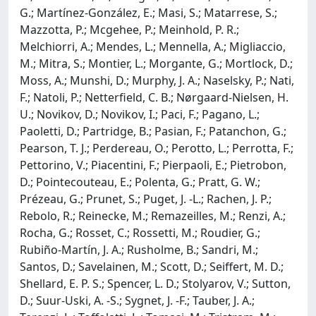
G.; Martínez-González, E.; Masi, S.; Matarrese, S.;
Mazzotta, P.; Mcgehee, P.; Meinhold, P. R.;
Melchiorri, A.; Mendes, L.; Mennella, A.; Migliaccio,
M.; Mitra, S.; Montier, L.; Morgante, G.; Mortlock, D.;
Moss, A.; Munshi, D.; Murphy, J. A.; Naselsky, P.; Nati,
F.; Natoli, P.; Netterfield, C. B.; Nørgaard-Nielsen, H.
U.; Novikov, D.; Novikov, I.; Paci, F.; Pagano, L.;
Paoletti, D.; Partridge, B.; Pasian, F.; Patanchon, G.;
Pearson, T. J.; Perdereau, O.; Perotto, L.; Perrotta, F.;
Pettorino, V.; Piacentini, F.; Pierpaoli, E.; Pietrobon,
D.; Pointecouteau, E.; Polenta, G.; Pratt, G. W.;
Prézeau, G.; Prunet, S.; Puget, J. -L.; Rachen, J. P.;
Rebolo, R.; Reinecke, M.; Remazeilles, M.; Renzi, A.;
Rocha, G.; Rosset, C.; Rossetti, M.; Roudier, G.;
Rubiño-Martín, J. A.; Rusholme, B.; Sandri, M.;
Santos, D.; Savelainen, M.; Scott, D.; Seiffert, M. D.;
Shellard, E. P. S.; Spencer, L. D.; Stolyarov, V.; Sutton,
D.; Suur-Uski, A. -S.; Sygnet, J. -F.; Tauber, J. A.;