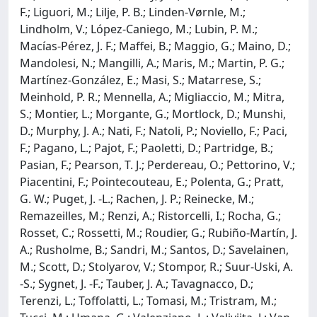
F.; Liguori, M.; Lilje, P. B.; Linden-Vørnle, M.;
Lindholm, V.; López-Caniego, M.; Lubin, P. M.;
Macías-Pérez, J. F.; Maffei, B.; Maggio, G.; Maino, D.;
Mandolesi, N.; Mangilli, A.; Maris, M.; Martin, P. G.;
Martínez-González, E.; Masi, S.; Matarrese, S.;
Meinhold, P. R.; Mennella, A.; Migliaccio, M.; Mitra,
S.; Montier, L.; Morgante, G.; Mortlock, D.; Munshi,
D.; Murphy, J. A.; Nati, F.; Natoli, P.; Noviello, F.; Paci,
F.; Pagano, L.; Pajot, F.; Paoletti, D.; Partridge, B.;
Pasian, F.; Pearson, T. J.; Perdereau, O.; Pettorino, V.;
Piacentini, F.; Pointecouteau, E.; Polenta, G.; Pratt,
G. W.; Puget, J. -L.; Rachen, J. P.; Reinecke, M.;
Remazeilles, M.; Renzi, A.; Ristorcelli, I.; Rocha, G.;
Rosset, C.; Rossetti, M.; Roudier, G.; Rubiño-Martín, J.
A.; Rusholme, B.; Sandri, M.; Santos, D.; Savelainen,
M.; Scott, D.; Stolyarov, V.; Stompor, R.; Suur-Uski, A.
-S.; Sygnet, J. -F.; Tauber, J. A.; Tavagnacco, D.;
Terenzi, L.; Toffolatti, L.; Tomasi, M.; Tristram, M.;