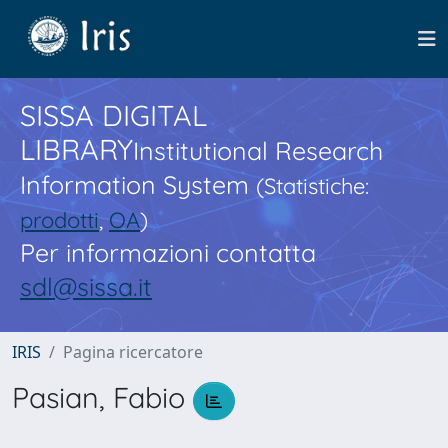
SISSA DIGITAL
LIBRARY
Institutional Research
Information System
(Statistiche:
prodotti
,
OA
)
Per informazioni contatta
sdl@sissa.it
IRIS
Pagina ricercatore
Pasian, Fabio