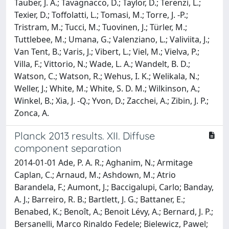
Tauber, J. A.; Tavagnacco, D.; Taylor, D.; Terenzi, L.;
Texier, D.; Toffolatti, L.; Tomasi, M.; Torre, J. -P.;
Tristram, M.; Tucci, M.; Tuovinen, J.; Türler, M.;
Tuttlebee, M.; Umana, G.; Valenziano, L.; Valiviita, J.;
Van Tent, B.; Varis, J.; Vibert, L.; Viel, M.; Vielva, P.;
Villa, F.; Vittorio, N.; Wade, L. A.; Wandelt, B. D.;
Watson, C.; Watson, R.; Wehus, I. K.; Welikala, N.;
Weller, J.; White, M.; White, S. D. M.; Wilkinson, A.;
Winkel, B.; Xia, J. -Q.; Yvon, D.; Zacchei, A.; Zibin, J. P.;
Zonca, A.
Planck 2013 results. XII. Diffuse
component separation
2014-01-01 Ade, P. A. R.; Aghanim, N.; Armitage
Caplan, C.; Arnaud, M.; Ashdown, M.; Atrio
Barandela, F.; Aumont, J.; Baccigalupi, Carlo; Banday,
A. J.; Barreiro, R. B.; Bartlett, J. G.; Battaner, E.;
Benabed, K.; Benoît, A.; Benoit Lévy, A.; Bernard, J. P.;
Bersanelli, Marco Rinaldo Fedele; Bielewicz, Pawel;