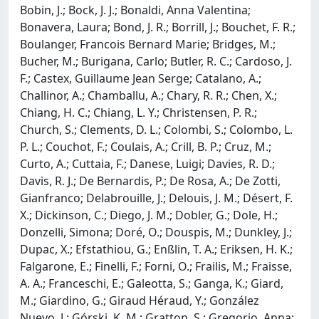
Bobin, J.; Bock, J. J.; Bonaldi, Anna Valentina;
Bonavera, Laura; Bond, J. R.; Borrill, J.; Bouchet, F. R.;
Boulanger, Francois Bernard Marie; Bridges, M.;
Bucher, M.; Burigana, Carlo; Butler, R. C.; Cardoso, J.
F.; Castex, Guillaume Jean Serge; Catalano, A.;
Challinor, A.; Chamballu, A.; Chary, R. R.; Chen, X.;
Chiang, H. C.; Chiang, L. Y.; Christensen, P. R.;
Church, S.; Clements, D. L.; Colombi, S.; Colombo, L.
P. L.; Couchot, F.; Coulais, A.; Crill, B. P.; Cruz, M.;
Curto, A.; Cuttaia, F.; Danese, Luigi; Davies, R. D.;
Davis, R. J.; De Bernardis, P.; De Rosa, A.; De Zotti,
Gianfranco; Delabrouille, J.; Delouis, J. M.; Désert, F.
X.; Dickinson, C.; Diego, J. M.; Dobler, G.; Dole, H.;
Donzelli, Simona; Doré, O.; Douspis, M.; Dunkley, J.;
Dupac, X.; Efstathiou, G.; Enßlin, T. A.; Eriksen, H. K.;
Falgarone, E.; Finelli, F.; Forni, O.; Frailis, M.; Fraisse,
A. A.; Franceschi, E.; Galeotta, S.; Ganga, K.; Giard,
M.; Giardino, G.; Giraud Héraud, Y.; González
Nuevo, J.; Górski, K. M.; Gratton, S.; Gregorio, Anna;