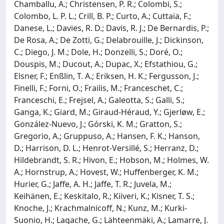
Chamballu, A.; Christensen, P. R.; Colombi, S.;
Colombo, L. P. L.; Crill, B. P.; Curto, A.; Cuttaia, F.;
Danese, L.; Davies, R. D.; Davis, R. J.; De Bernardis, P.;
De Rosa, A.; De Zotti, G.; Delabrouille, J.; Dickinson,
C.; Diego, J. M.; Dole, H.; Donzelli, S.; Doré, O.;
Douspis, M.; Ducout, A.; Dupac, X.; Efstathiou, G.;
Elsner, F.; Enßlin, T. A.; Eriksen, H. K.; Fergusson, J.;
Finelli, F.; Forni, O.; Frailis, M.; Franceschet, C.;
Franceschi, E.; Frejsel, A.; Galeotta, S.; Galli, S.;
Ganga, K.; Giard, M.; Giraud-Héraud, Y.; Gjerløw, E.;
González-Nuevo, J.; Górski, K. M.; Gratton, S.;
Gregorio, A.; Gruppuso, A.; Hansen, F. K.; Hanson,
D.; Harrison, D. L.; Henrot-Versillé, S.; Herranz, D.;
Hildebrandt, S. R.; Hivon, E.; Hobson, M.; Holmes, W.
A.; Hornstrup, A.; Hovest, W.; Huffenberger, K. M.;
Hurier, G.; Jaffe, A. H.; Jaffe, T. R.; Juvela, M.;
Keihänen, E.; Keskitalo, R.; Kiiveri, K.; Kisner, T. S.;
Knoche, J.; Krachmalnicoff, N.; Kunz, M.; Kurki-
Suonio, H.; Lagache, G.; Lähteenmäki, A.; Lamarre, J.