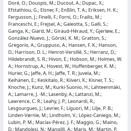
Doré, O.; Douspis, M.; Ducout, A.; Dupac, X.;
Efstathiou, G.; Elsner, F.; Enßlin, T. A.; Eriksen, H. K.;
Fergusson, J.; Finelli, F.; Forni, O.; Frailis, M.;
Franceschi, E.; Frejsel, A.; Galeotta, S.; Galli, S.;
Ganga, K.; Giard, M.; Giraud-Héraud, Y.; Gjerløw, E.;
González-Nuevo, J.; Górski, K. M.; Gratton, S.;
Gregorio, A.; Gruppuso, A.; Hansen, F. K.; Hanson,
D.; Harrison, D. L.; Henrot-Versillé, S.; Herranz, D.;
Hildebrandt, S. R.; Hivon, E.; Hobson, M.; Holmes, W.
A.; Hornstrup, A.; Hovest, W.; Huffenberger, K. M.;
Hurier, G.; Jaffe, A. H.; Jaffe, T. R.; Juvela, M.;
Keihänen, E.; Keskitalo, R.; Kiiveri, K.; Kisner, T. S.;
Knoche, J.; Kunz, M.; Kurki-Suonio, H.; Lähteenmäki,
A.; Lamarre, J. -M.; Lasenby, A.; Lattanzi, M.;
Lawrence, C. R.; Leahy, J. P.; Leonardi, R.;
Lesgourgues, J.; Levrier, F.; Liguori, M.; Lilje, P. B.;
Linden-Vørnle, M.; Lindholm, V.; López-Caniego, M.;
Lubin, P. M.; Macías-Pérez, J. F.; Maggio, G.; Maino,
D.; Mandolesi, N.; Mangilli, A.; Maris, M.; Martin, P.