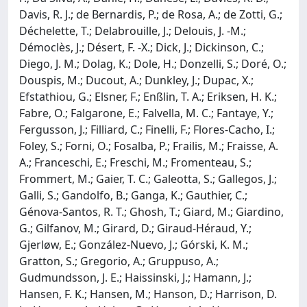
Davis, R. J.; de Bernardis, P.; de Rosa, A.; de Zotti, G.;
Déchelette, T.; Delabrouille, J.; Delouis, J. -M.;
Démoclès, J.; Désert, F. -X.; Dick, J.; Dickinson, C.;
Diego, J. M.; Dolag, K.; Dole, H.; Donzelli, S.; Doré, O.;
Douspis, M.; Ducout, A.; Dunkley, J.; Dupac, X.;
Efstathiou, G.; Elsner, F.; Enßlin, T. A.; Eriksen, H. K.;
Fabre, O.; Falgarone, E.; Falvella, M. C.; Fantaye, Y.;
Fergusson, J.; Filliard, C.; Finelli, F.; Flores-Cacho, I.;
Foley, S.; Forni, O.; Fosalba, P.; Frailis, M.; Fraisse, A.
A.; Franceschi, E.; Freschi, M.; Fromenteau, S.;
Frommert, M.; Gaier, T. C.; Galeotta, S.; Gallegos, J.;
Galli, S.; Gandolfo, B.; Ganga, K.; Gauthier, C.;
Génova-Santos, R. T.; Ghosh, T.; Giard, M.; Giardino,
G.; Gilfanov, M.; Girard, D.; Giraud-Héraud, Y.;
Gjerløw, E.; González-Nuevo, J.; Górski, K. M.;
Gratton, S.; Gregorio, A.; Gruppuso, A.;
Gudmundsson, J. E.; Haissinski, J.; Hamann, J.;
Hansen, F. K.; Hansen, M.; Hanson, D.; Harrison, D.