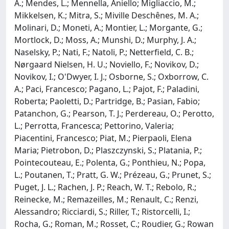
A.; Mendes, L.; Mennella, Aniello; Migliaccio, M.;
Mikkelsen, K.; Mitra, S.; Miville Deschênes, M. A.;
Molinari, D.; Moneti, A.; Montier, L.; Morgante, G.;
Mortlock, D.; Moss, A.; Munshi, D.; Murphy, J. A.;
Naselsky, P.; Nati, F.; Natoli, P.; Netterfield, C. B.;
Nørgaard Nielsen, H. U.; Noviello, F.; Novikov, D.;
Novikov, I.; O'Dwyer, I. J.; Osborne, S.; Oxborrow, C.
A.; Paci, Francesco; Pagano, L.; Pajot, F.; Paladini,
Roberta; Paoletti, D.; Partridge, B.; Pasian, Fabio;
Patanchon, G.; Pearson, T. J.; Perdereau, O.; Perotto,
L.; Perrotta, Francesca; Pettorino, Valeria;
Piacentini, Francesco; Piat, M.; Pierpaoli, Elena
Maria; Pietrobon, D.; Plaszczynski, S.; Platania, P.;
Pointecouteau, E.; Polenta, G.; Ponthieu, N.; Popa,
L.; Poutanen, T.; Pratt, G. W.; Prézeau, G.; Prunet, S.;
Puget, J. L.; Rachen, J. P.; Reach, W. T.; Rebolo, R.;
Reinecke, M.; Remazeilles, M.; Renault, C.; Renzi,
Alessandro; Ricciardi, S.; Riller, T.; Ristorcelli, I.;
Rocha, G.; Roman, M.; Rosset, C.; Roudier, G.; Rowan