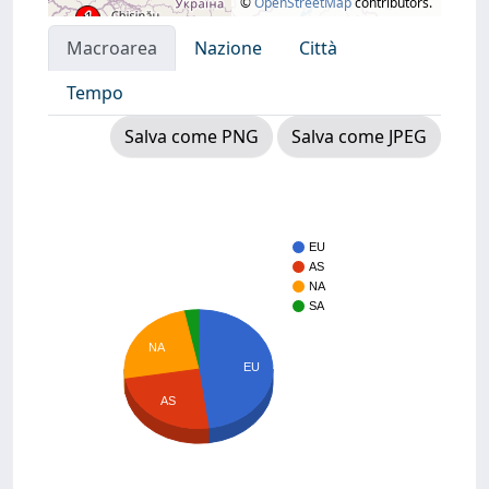
©
OpenStreetMap
contributors.
Macroarea
Nazione
Città
Tempo
Salva come PNG
Salva come JPEG
EU
AS
NA
SA
NA
EU
AS