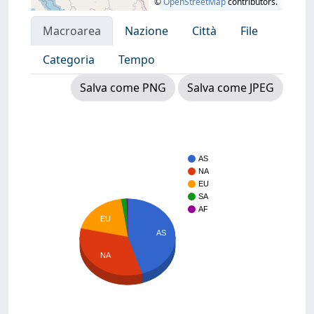
©
OpenStreetMap
contributors.
Macroarea
Nazione
Città
File
Categoria
Tempo
Salva come PNG
Salva come JPEG
AS
NA
EU
SA
AF
EU
AS
NA