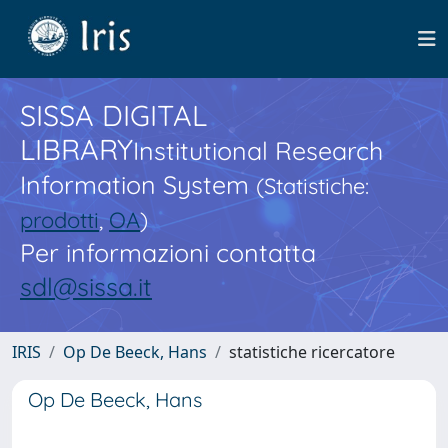
SISSA DIGITAL
LIBRARY
Institutional Research
Information System
(Statistiche:
prodotti
,
OA
)
Per informazioni contatta
sdl@sissa.it
IRIS
Op De Beeck, Hans
statistiche ricercatore
Op De Beeck, Hans