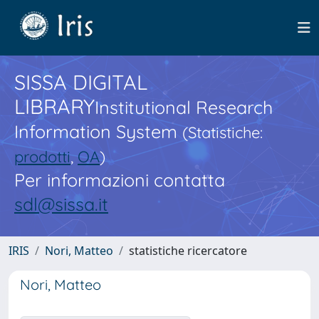
SISSA DIGITAL
LIBRARY
Institutional Research
Information System
(Statistiche:
prodotti
,
OA
)
Per informazioni contatta
sdl@sissa.it
IRIS
Nori, Matteo
statistiche ricercatore
Nori, Matteo