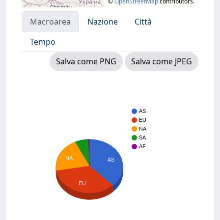
©
OpenStreetMap
contributors.
Macroarea
Nazione
Città
Tempo
Salva come PNG
Salva come JPEG
AS
EU
NA
SA
AF
NA
AS
EU