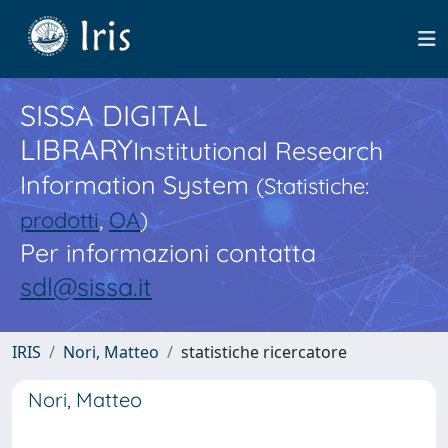
SISSA DIGITAL
LIBRARY
Institutional Research
Information System
(Statistiche:
prodotti
,
OA
)
Per informazioni contatta
sdl@sissa.it
IRIS
Nori, Matteo
statistiche ricercatore
Nori, Matteo