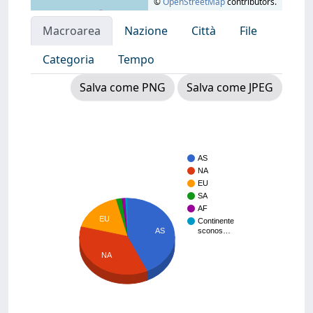
©
OpenStreetMap
contributors.
Macroarea
Nazione
Città
File
Categoria
Tempo
Salva come PNG
Salva come JPEG
AS
NA
EU
SA
AF
EU
Continente
AS
sconos…
NA