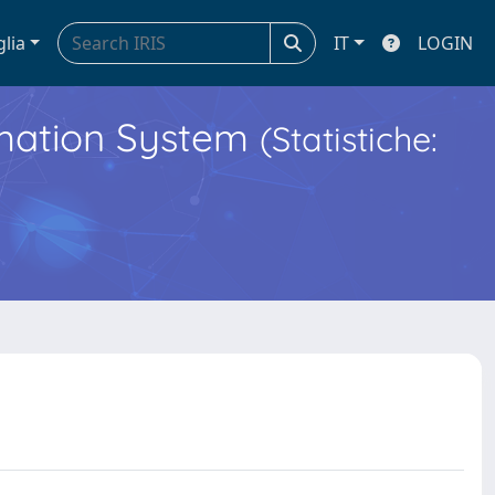
glia
IT
LOGIN
ormation System
(Statistiche: