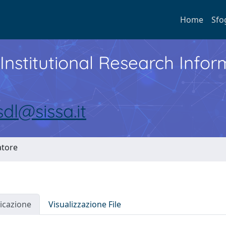
Home
Sfo
Institutional Research Inf
sdl@sissa.it
atore
icazione
Visualizzazione File