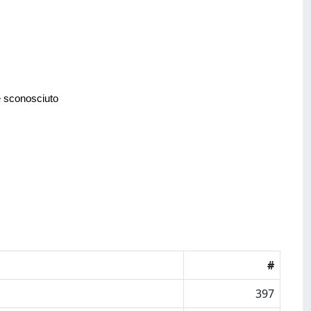
e sconosciuto
#
397