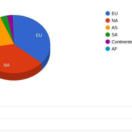
EU
NA
AS
SA
EU
Continent
AF
NA