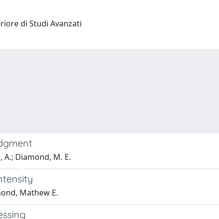
riore di Studi Avanzati
udgment
o, A.; Diamond, M. E.
ntensity
amond, Mathew E.
essing