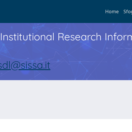
Home
Sfo
Institutional Research Inf
sdl@sissa.it