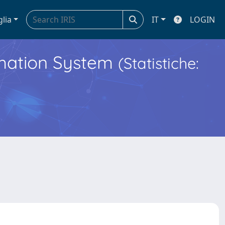
glia
IT
LOGIN
ormation System
(Statistiche: