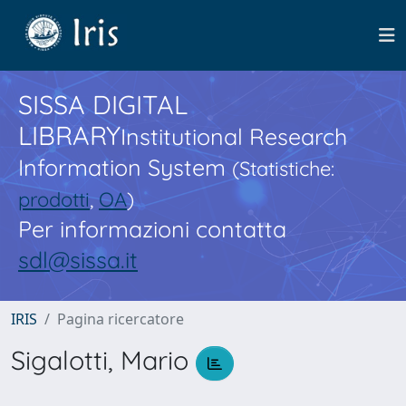
SISSA DIGITAL
LIBRARY
Institutional Research
Information System
(Statistiche:
prodotti
,
OA
)
Per informazioni contatta
sdl@sissa.it
IRIS
Pagina ricercatore
Sigalotti, Mario