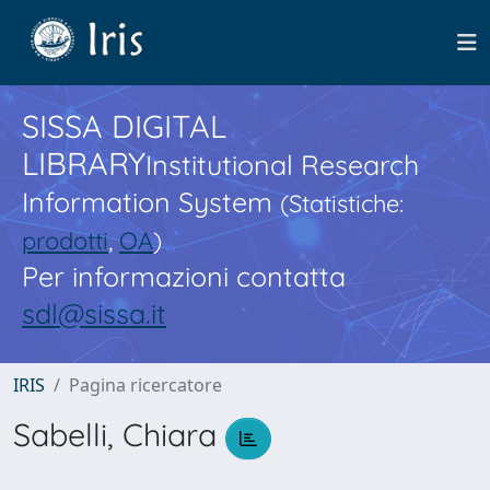
SISSA DIGITAL
LIBRARY
Institutional Research
Information System
(Statistiche:
prodotti
,
OA
)
Per informazioni contatta
sdl@sissa.it
IRIS
Pagina ricercatore
Sabelli, Chiara