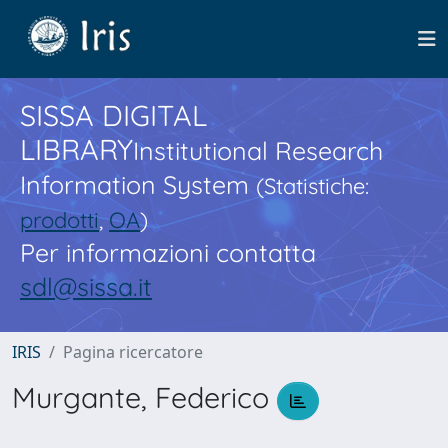
SISSA DIGITAL
LIBRARY
Institutional Research
Information System
(Statistiche:
prodotti
,
OA
)
Per informazioni contatta
sdl@sissa.it
IRIS
Pagina ricercatore
Murgante, Federico