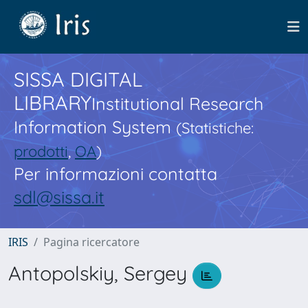
SISSA DIGITAL
LIBRARY
Institutional Research
Information System
(Statistiche:
prodotti
,
OA
)
Per informazioni contatta
sdl@sissa.it
IRIS
Pagina ricercatore
Antopolskiy, Sergey