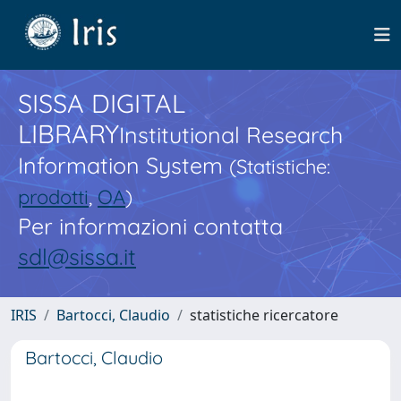
SISSA DIGITAL
LIBRARY
Institutional Research
Information System
(Statistiche:
prodotti
,
OA
)
Per informazioni contatta
sdl@sissa.it
IRIS
Bartocci, Claudio
statistiche ricercatore
Bartocci, Claudio