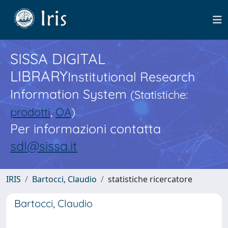
SISSA DIGITAL
LIBRARY
Institutional Research
Information System
(Statistiche:
prodotti
,
OA
)
Per informazioni contatta
sdl@sissa.it
IRIS
Bartocci, Claudio
statistiche ricercatore
Bartocci, Claudio