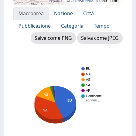
©
OpenStreetMap
contributors.
Macroarea
Nazione
Città
Pubblicazione
Categoria
Tempo
Salva come PNG
Salva come JPEG
EU
NA
AS
SA
AF
AS
Continente
sconos…
EU
NA