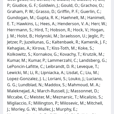
P.; Giudice, G. F.; Goldwin, J.; Gould, O.; Grachov, O.;
Graham, P. W.; Grasso, D.; Griffin, P. F.; Guerlin, C.;
Gundogan, M.; Gupta, R. K.; Haehnelt, M.; Hanimeli,
E. T.; Hawkins, L.; Hees, A.; Henderson, V. A.; Herr, W.;
Herrmann, S.; Hird, T.; Hobson, R.; Hock, V.; Hogan,
J. M.; Holst, B.; Holynski, M.; Israelsson, U.; Jeglic, P.;
Jetzer, P.; Juzeliunas, G.; Kaltenbaek, R.; Kamenik, J. F.;
Kehagias, A.; Kirova, T.; Kiss-Toth, M.; Koke, S.;
Kolkowitz, S.; Kornakov, G.; Kovachy, T.; Krutzik, M.;
Kumar, M.; Kumar, P.; Lammerzahl, C.; Landsberg, G.;
LePoncin-Lafitte, C.; Leibrandt, D. R.; Leveque, T.;
Lewicki, M.; Li, R.; Lipniacka, A.; Lisdat, C.; Liu, M.;
Lopez-Gonzalez, J. L.; Loriani, S.; Louko, J.; Luciano,
G. G.; Lundblad, N.; Maddox, S.; Mahmoud, M. A.;
Maleknejad, A.; March-Russell, J.; Massonnet, D.;
Mccabe, C.; Meister, M.; Meznarsic, T.; Micalizio, S.;
Migliaccio, F.; Millington, P.; Milosevic, M.; Mitchell,
J.; Morley, G. W.; Muller, J.; Murphy, E.;