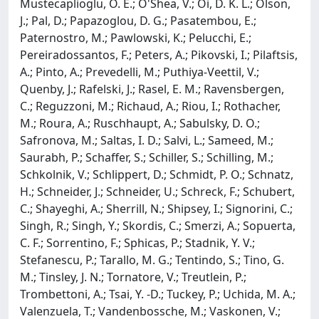
Mustecaplioglu, O. E.; O'Shea, V.; Oi, D. K. L.; Olson,
J.; Pal, D.; Papazoglou, D. G.; Pasatembou, E.;
Paternostro, M.; Pawlowski, K.; Pelucchi, E.;
Pereiradossantos, F.; Peters, A.; Pikovski, I.; Pilaftsis,
A.; Pinto, A.; Prevedelli, M.; Puthiya-Veettil, V.;
Quenby, J.; Rafelski, J.; Rasel, E. M.; Ravensbergen,
C.; Reguzzoni, M.; Richaud, A.; Riou, I.; Rothacher,
M.; Roura, A.; Ruschhaupt, A.; Sabulsky, D. O.;
Safronova, M.; Saltas, I. D.; Salvi, L.; Sameed, M.;
Saurabh, P.; Schaffer, S.; Schiller, S.; Schilling, M.;
Schkolnik, V.; Schlippert, D.; Schmidt, P. O.; Schnatz,
H.; Schneider, J.; Schneider, U.; Schreck, F.; Schubert,
C.; Shayeghi, A.; Sherrill, N.; Shipsey, I.; Signorini, C.;
Singh, R.; Singh, Y.; Skordis, C.; Smerzi, A.; Sopuerta,
C. F.; Sorrentino, F.; Sphicas, P.; Stadnik, Y. V.;
Stefanescu, P.; Tarallo, M. G.; Tentindo, S.; Tino, G.
M.; Tinsley, J. N.; Tornatore, V.; Treutlein, P.;
Trombettoni, A.; Tsai, Y. -D.; Tuckey, P.; Uchida, M. A.;
Valenzuela, T.; Vandenbossche, M.; Vaskonen, V.;