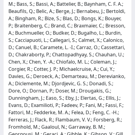
M.; Bass, S.; Bassi, A.; Battelier, B.; Baynham, C. F. A.;
Beaufils, Q.; Belic, A.; Berge, J.; Bernabeu, J.; Bertoldi,
A.; Bingham, R.; Bize, S.; Blas, D.; Bongs, K.; Bouyer,
P.; Braitenberg, C.; Brand, C.; Braxmaier, C.; Bresson,
A.; Buchmueller, O.; Budker, D.; Bugalho, L.; Burdin,
S.; Cacciapuoti, L.; Callegari, S.; Calmet, X.; Calonico,
D.; Canuel, B.; Caramete, L. -I.; Carraz, O.; Cassettari,
D.; Chakraborty, P.; Chattopadhyay, S.; Chauhan, U.;
Chen, X.; Chen, Y. -A.; Chiofalo, M. L.; Coleman, J.;
Corgier, R.; Cotter, J. P.; Michaelcruise, A.; Cui, Y.;
Davies, G.; Deroeck, A.; Demarteau, M.; Derevianko,
A.; Diclemente, M.; Djordjevic, G. S.; Donadi, S.;
Dore, O.; Dornan, P.; Doser, M.; Drougakis, G.;
Dunningham, J.; Easo, S.; Eby, J.; Elertas, G.; Ellis, J.;
Evans, D.; Examilioti, P.; Fadeev, P.; Fani, M.; Fassi, F.;
Fattori, M.; Fedderke, M. A.; Felea, D.; Feng, C. -H.;
Ferreras, J.; Flack, R.; Flambaum, V. V.; Forsberg, R.;
Fromhold, M.; Gaaloul, N.; Garraway, B. M.;
Georgousi, M.; Geraci, A.; Gibble, K.; Gibson, V.; Gill,