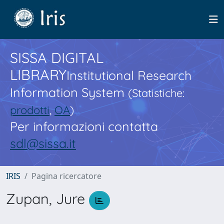
SISSA DIGITAL
LIBRARY
Institutional Research
Information System
(Statistiche:
prodotti
,
OA
)
Per informazioni contatta
sdl@sissa.it
IRIS
Pagina ricercatore
Zupan, Jure