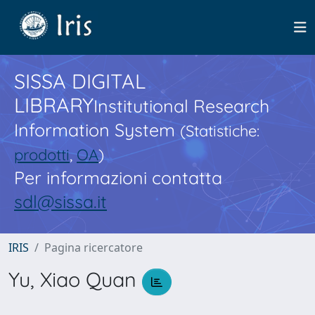
SISSA DIGITAL
LIBRARY
Institutional Research
Information System
(Statistiche:
prodotti
,
OA
)
Per informazioni contatta
sdl@sissa.it
IRIS
Pagina ricercatore
Yu, Xiao Quan