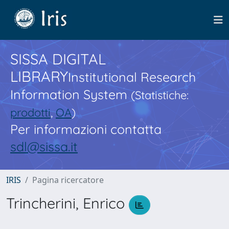
SISSA DIGITAL
LIBRARY
Institutional Research
Information System
(Statistiche:
prodotti
,
OA
)
Per informazioni contatta
sdl@sissa.it
IRIS
Pagina ricercatore
Trincherini, Enrico