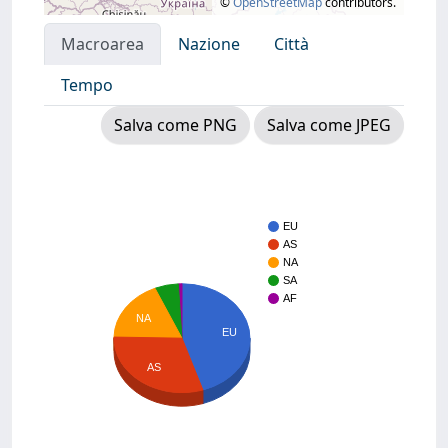
©
OpenStreetMap
contributors.
Macroarea
Nazione
Città
Tempo
Salva come PNG
Salva come JPEG
EU
AS
NA
SA
AF
NA
EU
AS