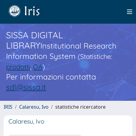
SISSA DIGITAL
LIBRARY
Institutional Research
Information System
(Statistiche:
prodotti
,
OA
)
Per informazioni contatta
sdl@sissa.it
IRIS
Calaresu, Ivo
statistiche ricercatore
Calaresu, Ivo