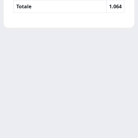
Totale
1.064
SISSA Library - Via Bonomea,
Powered by IRIS
about