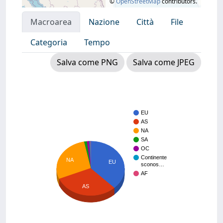
©
OpenStreetMap
contributors.
Macroarea
Nazione
Città
File
Categoria
Tempo
Salva come PNG
Salva come JPEG
EU
AS
NA
SA
OC
Continente
NA
EU
sconos…
AF
AS