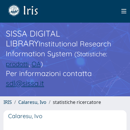
SISSA DIGITAL
LIBRARY
Institutional Research
Information System
(Statistiche:
prodotti
,
OA
)
Per informazioni contatta
sdl@sissa.it
IRIS
Calaresu, Ivo
statistiche ricercatore
Calaresu, Ivo