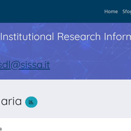
Home
Sfo
Institutional Research Inf
sdl@sissa.it
Maria
ia