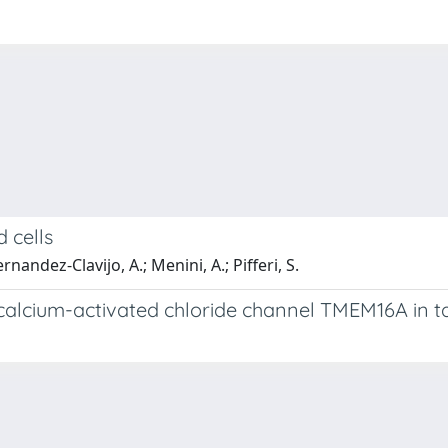
 cells
nandez-Clavijo, A.; Menini, A.; Pifferi, S.
 calcium-activated chloride channel TMEM16A in ta