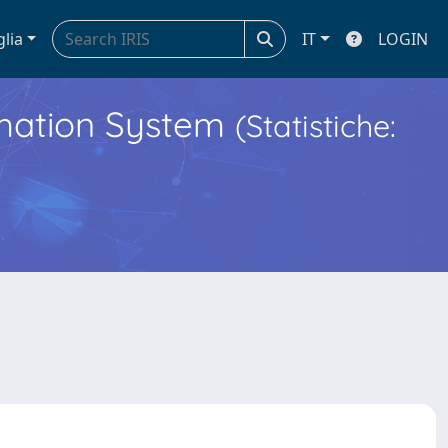
glia
IT
LOGIN
ormation System
(Statistiche: