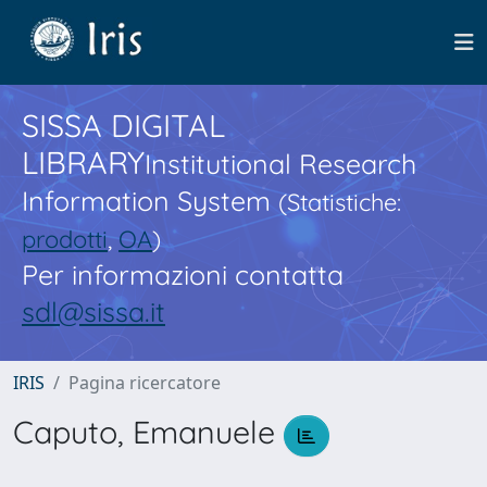
SISSA DIGITAL
LIBRARY
Institutional Research
Information System
(Statistiche:
prodotti
,
OA
)
Per informazioni contatta
sdl@sissa.it
IRIS
Pagina ricercatore
Caputo, Emanuele