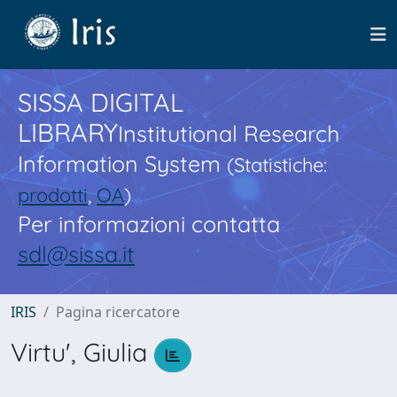
SISSA DIGITAL
LIBRARY
Institutional Research
Information System
(Statistiche:
prodotti
,
OA
)
Per informazioni contatta
sdl@sissa.it
IRIS
Pagina ricercatore
Virtu', Giulia