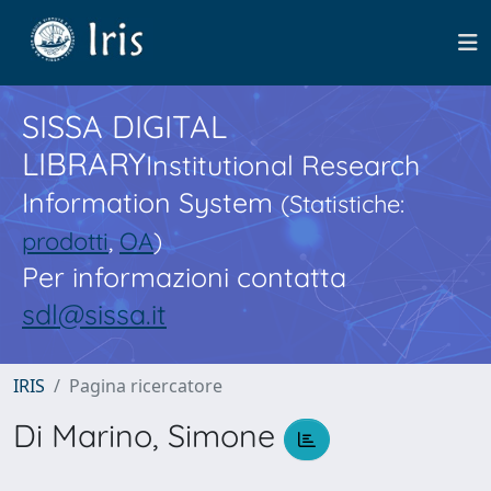
SISSA DIGITAL
LIBRARY
Institutional Research
Information System
(Statistiche:
prodotti
,
OA
)
Per informazioni contatta
sdl@sissa.it
IRIS
Pagina ricercatore
Di Marino, Simone