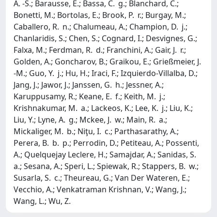
A. -S.; Barausse, E.; Bassa, C. g.; Blanchard, C.;
Bonetti, M.; Bortolas, E.; Brook, P. r.; Burgay, M.;
Caballero, R. n.; Chalumeau, A.; Champion, D. j.;
Chanlaridis, S.; Chen, S.; Cognard, I.; Desvignes, G.;
Falxa, M.; Ferdman, R. d.; Franchini, A.; Gair, J. r.;
Golden, A.; Goncharov, B.; Graikou, E.; Grießmeier, J.
-M.; Guo, Y. j.; Hu, H.; Iraci, F.; Izquierdo-Villalba, D.;
Jang, J.; Jawor, J.; Janssen, G. h.; Jessner, A.;
Karuppusamy, R.; Keane, E. f.; Keith, M. j.;
Krishnakumar, M. a.; Lackeos, K.; Lee, K. j.; Liu, K.;
Liu, Y.; Lyne, A. g.; Mckee, J. w.; Main, R. a.;
Mickaliger, M. b.; Niţu, I. c.; Parthasarathy, A.;
Perera, B. b. p.; Perrodin, D.; Petiteau, A.; Possenti,
A.; Quelquejay Leclere, H.; Samajdar, A.; Sanidas, S.
a.; Sesana, A.; Speri, L.; Spiewak, R.; Stappers, B. w.;
Susarla, S. c.; Theureau, G.; Van Der Wateren, E.;
Vecchio, A.; Venkatraman Krishnan, V.; Wang, J.;
Wang, L.; Wu, Z.