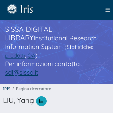
SISSA DIGITAL
LIBRARY
Institutional Research
Information System
(Statistiche:
prodotti
,
OA
)
Per informazioni contatta
sdl@sissa.it
IRIS
Pagina ricercatore
LIU, Yang