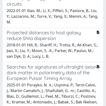
circuits
2022-01-01 Xiao, M.; Li, X.; Pifferi, S.; Pastore, B.; Liu,
Y.; Lazzarino, M.; Torre, V.; Yang, X.; Menini, A.; Tang,
M.
Projected distances to host galaxy
reduce SNIa dispersion
2018-01-01 Hill, R.; Shariff, H.; Trotta, R.; Ali-Khan, S.;
Jiao, X.; Liu, Y.; Moon, S. -K.; Parker, W.; Paulus, M.;
van Dyk, D. A.; Lucy, L. B.
Searches for signatures of ultralight axion
dark matter in polarimetry data of the
European Pulsar Timing Array
2025-01-01 Porayko, N. k.; Usynina, P.; Terol-Calvo,
J.; Martin Camalich, J.; Shaifullah, G. m.; Castillo, A.;
Blas, D.; Guillemot, L.; Peel, M.; Tiburzi, C.; Postnov,
K.; Kramer, M.; Antoniadis, J.; Babak, S.; Bak Nielsen,