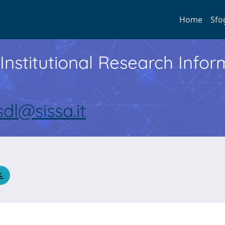
Home
Sfo
Institutional Research Inf
sdl@sissa.it