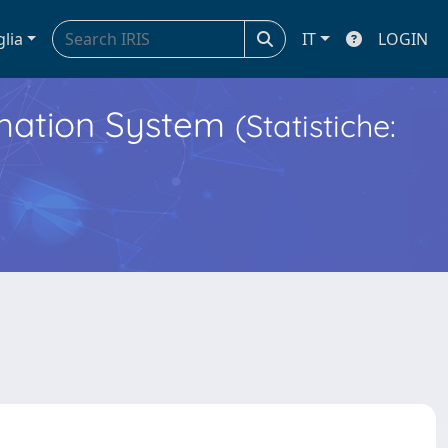
glia
IT
LOGIN
ormation System
(Statistiche: