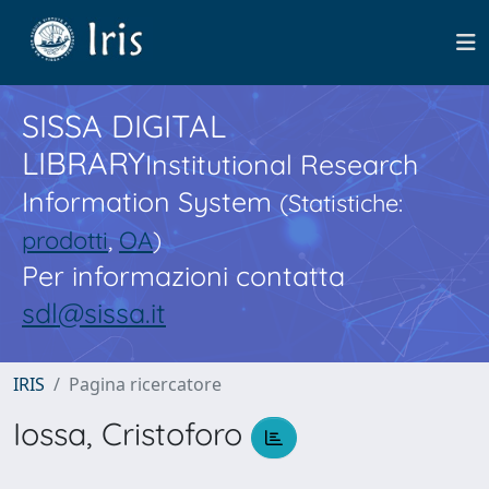
SISSA DIGITAL
LIBRARY
Institutional Research
Information System
(Statistiche:
prodotti
,
OA
)
Per informazioni contatta
sdl@sissa.it
IRIS
Pagina ricercatore
Iossa, Cristoforo