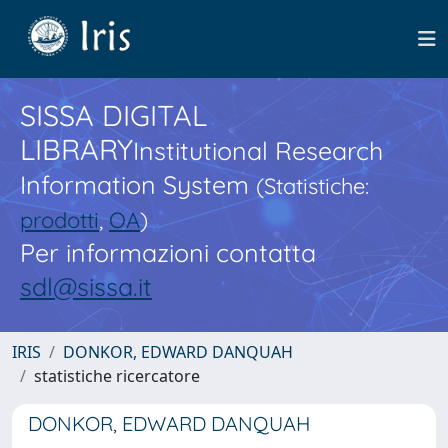
SISSA DIGITAL
LIBRARY
Institutional Research
Information System
(Statistiche:
prodotti
,
OA
)
Per informazioni contatta
sdl@sissa.it
IRIS
DONKOR, EDWARD DANQUAH
statistiche ricercatore
DONKOR, EDWARD DANQUAH