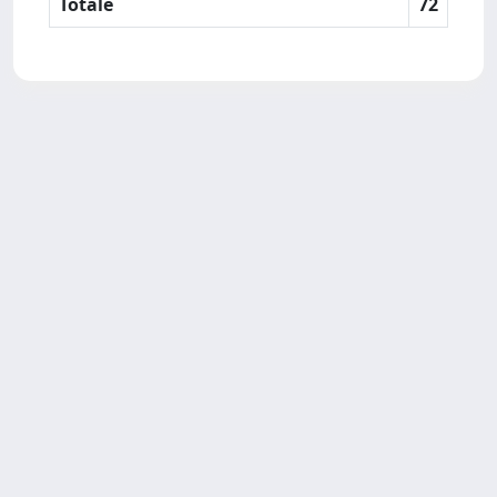
Totale
72
SISSA Library - Via Bonomea,
Powered by IRIS
about
265 - 34136 Trieste ITALY - Tel.
IRIS
Utilizzo dei cookie