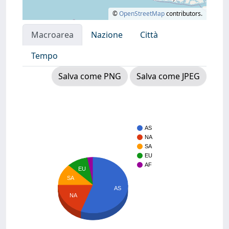
©
OpenStreetMap
contributors.
Macroarea
Nazione
Città
Tempo
Salva come PNG
Salva come JPEG
AS
NA
SA
EU
AF
EU
SA
AS
NA