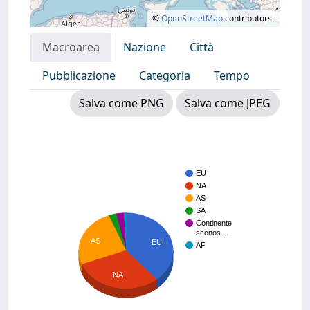
©
OpenStreetMap
contributors.
Macroarea
Nazione
Città
Pubblicazione
Categoria
Tempo
Salva come PNG
Salva come JPEG
EU
NA
AS
SA
Continente
sconos…
AS
EU
AF
NA