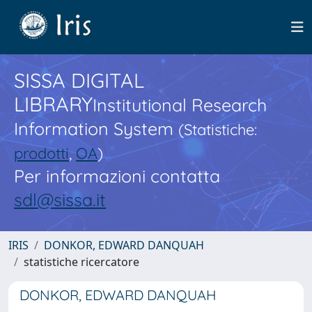
SISSA DIGITAL
LIBRARY
Institutional Research
Information System
(Statistiche:
prodotti
,
OA
)
Per informazioni contatta
sdl@sissa.it
IRIS
DONKOR, EDWARD DANQUAH
statistiche ricercatore
DONKOR, EDWARD DANQUAH