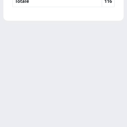
Totale
116
SISSA Library - Via Bonomea,
Powered by IRIS
about
265 - 34136 Trieste ITALY - Tel.
IRIS
Utilizzo dei cookie