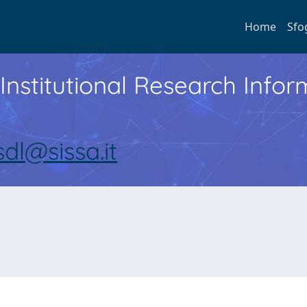
Home
Sfo
Institutional Research Inf
sdl@sissa.it