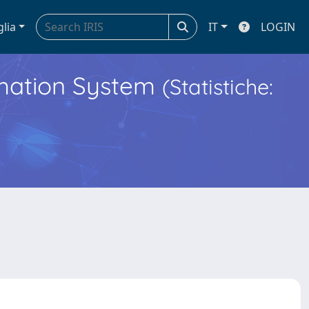
glia
IT
LOGIN
ormation System
(Statistiche: