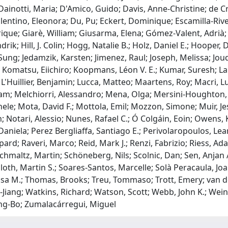
Dainotti, Maria; D'Amico, Guido; Davis, Anne-Christine; de Cr
lentino, Eleonora; Du, Pu; Eckert, Dominique; Escamilla-Rivera
ue; Giarè, William; Giusarma, Elena; Gómez-Valent, Adrià; Ha
k; Hill, J. Colin; Hogg, Natalie B.; Holz, Daniel E.; Hooper,
 Sung; Jedamzik, Karsten; Jimenez, Raul; Joseph, Melissa; J
l; Komatsu, Eiichiro; Koopmans, Léon V. E.; Kumar, Suresh; 
.; L'Huillier, Benjamin; Lucca, Matteo; Maartens, Roy; Macri, 
indam; Melchiorri, Alessandro; Mena, Olga; Mersini-Houghton,
ele; Mota, David F.; Mottola, Emil; Mozzon, Simone; Muir, J
; Notari, Alessio; Nunes, Rafael C.; Ó Colgáin, Eoin; Owens, 
Daniela; Perez Bergliaffa, Santiago E.; Perivolaropoulos, Lea
pard; Raveri, Marco; Reid, Mark J.; Renzi, Fabrizio; Riess, Ada
hmaltz, Martin; Schöneberg, Nils; Scolnic, Dan; Sen, Anjan A
; Sloth, Martin S.; Soares-Santos, Marcelle; Solà Peracaula, J
Elsa M.; Thomas, Brooks; Treu, Tommaso; Trott, Emery; van de 
-Jiang; Watkins, Richard; Watson, Scott; Webb, John K.; Wein
ng-Bo; Zumalacárregui, Miguel