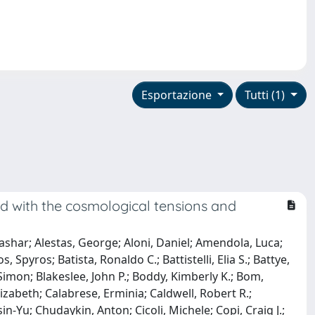
Esportazione
Tutti (1)
ed with the cosmological tensions and
ashar; Alestas, George; Aloni, Daniel; Amendola, Luca;
Spyros; Batista, Ronaldo C.; Battistelli, Elia S.; Battye,
 Simon; Blakeslee, John P.; Boddy, Kimberly K.; Bom,
lizabeth; Calabrese, Erminia; Caldwell, Robert R.;
n-Yu; Chudaykin, Anton; Cicoli, Michele; Copi, Craig J.;