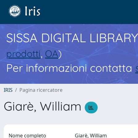
SISSA DIGITAL LIBRARY
prodotti
,
OA
)
Per informazioni contatta
IRIS
Pagina ricercatore
Giarè, William
Nome completo
Giarè, William