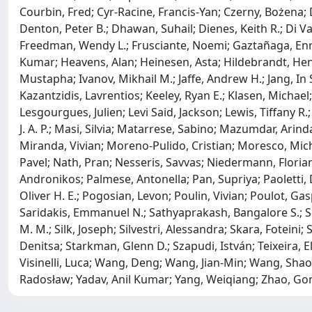
Courbin, Fred; Cyr-Racine, Francis-Yan; Czerny, Bożena; 
Denton, Peter B.; Dhawan, Suhail; Dienes, Keith R.; Di Va
Freedman, Wendy L.; Frusciante, Noemi; Gaztañaga, Enriq
Kumar; Heavens, Alan; Heinesen, Asta; Hildebrandt, Hendri
Mustapha; Ivanov, Mikhail M.; Jaffe, Andrew H.; Jang, In
Kazantzidis, Lavrentios; Keeley, Ryan E.; Klasen, Michae
Lesgourgues, Julien; Levi Said, Jackson; Lewis, Tiffany R
J. A. P.; Masi, Silvia; Matarrese, Sabino; Mazumdar, Ar
Miranda, Vivian; Moreno-Pulido, Cristian; Moresco, Mich
Pavel; Nath, Pran; Nesseris, Savvas; Niedermann, Florian
Andronikos; Palmese, Antonella; Pan, Supriya; Paoletti, 
Oliver H. E.; Pogosian, Levon; Poulin, Vivian; Poulot, Gas
Saridakis, Emmanuel N.; Sathyaprakash, Bangalore S.; Sc
M. M.; Silk, Joseph; Silvestri, Alessandra; Skara, Foteini
Denitsa; Starkman, Glenn D.; Szapudi, István; Teixeira, 
Visinelli, Luca; Wang, Deng; Wang, Jian-Min; Wang, Shao
Radosław; Yadav, Anil Kumar; Yang, Weiqiang; Zhao, Go