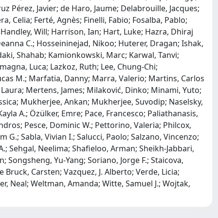
uz Pérez, Javier; de Haro, Jaume; Delabrouille, Jacques;
, Celia; Ferté, Agnès; Finelli, Fabio; Fosalba, Pablo;
ndley, Will; Harrison, Ian; Hart, Luke; Hazra, Dhiraj
 Deanna C.; Hosseininejad, Nikoo; Huterer, Dragan; Ishak,
oudaki, Shahab; Kamionkowski, Marc; Karwal, Tanvi;
Lamagna, Luca; Lazkoz, Ruth; Lee, Chung-Chi;
Lucas M.; Marfatia, Danny; Marra, Valerio; Martins, Carlos
 Laura; Mertens, James; Milaković, Dinko; Minami, Yuto;
essica; Mukherjee, Ankan; Mukherjee, Suvodip; Naselsky,
Kayla A.; Özülker, Emre; Pace, Francesco; Paliathanasis,
ndros; Pesce, Dominic W.; Pettorino, Valeria; Philcox,
m G.; Sabla, Vivian I.; Salucci, Paolo; Salzano, Vincenzo;
.; Sehgal, Neelima; Shafieloo, Arman; Sheikh-Jabbari,
oan; Songsheng, Yu-Yang; Soriano, Jorge F.; Staicova,
Bruck, Carsten; Vazquez, J. Alberto; Verde, Licia;
er, Neal; Weltman, Amanda; Witte, Samuel J.; Wojtak,