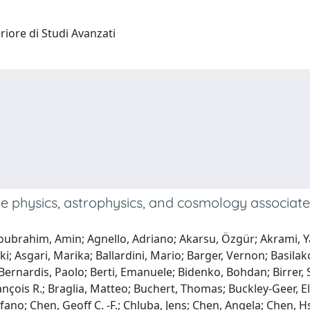
riore di Studi Avanzati
le physics, astrophysics, and cosmology associat
boubrahim, Amin; Agnello, Adriano; Akarsu, Özgür; Akrami, Y
 Asgari, Marika; Ballardini, Mario; Barger, Vernon; Basilakos, 
e Bernardis, Paolo; Berti, Emanuele; Bidenko, Bohdan; Birrer,
rançois R.; Braglia, Matteo; Buchert, Thomas; Buckley-Geer, E
no; Chen, Geoff C. -F.; Chluba, Jens; Chen, Angela; Chen, Hsi