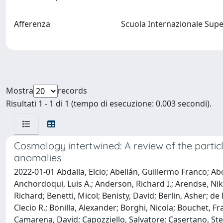
Afferenza
Scuola Internazionale Supe
Mostra
records
Risultati 1 - 1 di 1 (tempo di esecuzione: 0.003 secondi).
Cosmology intertwined: A review of the partic
anomalies
2022-01-01 Abdalla, Elcio; Abellán, Guillermo Franco; A
Anchordoqui, Luis A.; Anderson, Richard I.; Arendse, Nikki;
Richard; Benetti, Micol; Benisty, David; Berlin, Asher; d
Clecio R.; Bonilla, Alexander; Borghi, Nicola; Bouchet, F
Camarena, David; Capozziello, Salvatore; Casertano, Stefa