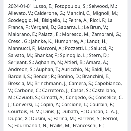
2024-01-01 Lusso, E.; Fotopoulou, S.; Selwood, M.;
Allevato, V.; Calderone, G.; Mancini, C.; Mignoli, M.;
Scodeggio, M.; Bisigello, L.; Feltre, A.; Ricci, F.; La
Franca, F.; Vergani, D.; Gabarra, L.; Le Brun, V.;
Maiorano, E.; Palazzi, E.; Moresco, M.; Zamorani, G.;
Cresci, G.; Jahnke, K.; Humphrey, A.; Landt, H.;
Mannucci, F.; Marconi, A.; Pozzetti, L.; Salucci, P.;
Salvato, M.; Shankar, F.; Spinoglio, L.; Stern, D.;
Serjeant, S.; Aghanim, N.; Altieri, B.; Amara, A.;
Andreon, S.; Auphan, T.; Auricchio, N.; Baldi, M.;
Bardelli, S.; Bender, R.; Bonino, D.; Branchini, E.;
Brescia, M.; Brinchmann, J.; Camera, S.; Capobianco,
V.; Carbone, C.; Carretero, J.; Casas, S.; Castellano,
M.; Cavuoti, S.; Cimatti, A.; Congedo, G.; Conselice, C.
J.; Conversi, L.; Copin, Y.; Corcione, L.; Courbin, F.;
Courtois, H. M.; Dinis, J.; Dubath, F.; Duncan, C. A. J.;
Dupac, X.; Dusini, S.; Farina, M.; Farrens, S.; Ferriol,
S.; Fourmanoit, N.; Frailis, M.; Franceschi, E.;