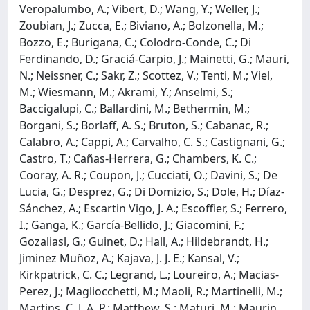
Veropalumbo, A.; Vibert, D.; Wang, Y.; Weller, J.;
Zoubian, J.; Zucca, E.; Biviano, A.; Bolzonella, M.;
Bozzo, E.; Burigana, C.; Colodro-Conde, C.; Di
Ferdinando, D.; Graciá-Carpio, J.; Mainetti, G.; Mauri,
N.; Neissner, C.; Sakr, Z.; Scottez, V.; Tenti, M.; Viel,
M.; Wiesmann, M.; Akrami, Y.; Anselmi, S.;
Baccigalupi, C.; Ballardini, M.; Bethermin, M.;
Borgani, S.; Borlaff, A. S.; Bruton, S.; Cabanac, R.;
Calabro, A.; Cappi, A.; Carvalho, C. S.; Castignani, G.;
Castro, T.; Cañas-Herrera, G.; Chambers, K. C.;
Cooray, A. R.; Coupon, J.; Cucciati, O.; Davini, S.; De
Lucia, G.; Desprez, G.; Di Domizio, S.; Dole, H.; Díaz-
Sánchez, A.; Escartin Vigo, J. A.; Escoffier, S.; Ferrero,
I.; Ganga, K.; García-Bellido, J.; Giacomini, F.;
Gozaliasl, G.; Guinet, D.; Hall, A.; Hildebrandt, H.;
Jiminez Muñoz, A.; Kajava, J. J. E.; Kansal, V.;
Kirkpatrick, C. C.; Legrand, L.; Loureiro, A.; Macias-
Perez, J.; Magliocchetti, M.; Maoli, R.; Martinelli, M.;
Martins, C. J. A. P.; Matthew, S.; Maturi, M.; Maurin,