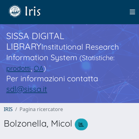
SISSA DIGITAL
LIBRARY
Institutional Research
Information System
(Statistiche:
prodotti
,
OA
)
Per informazioni contatta
sdl@sissa.it
IRIS
Pagina ricercatore
Bolzonella, Micol