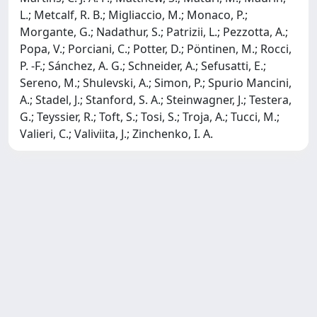
L.; Metcalf, R. B.; Migliaccio, M.; Monaco, P.;
Morgante, G.; Nadathur, S.; Patrizii, L.; Pezzotta, A.;
Popa, V.; Porciani, C.; Potter, D.; Pöntinen, M.; Rocci,
P. -F.; Sánchez, A. G.; Schneider, A.; Sefusatti, E.;
Sereno, M.; Shulevski, A.; Simon, P.; Spurio Mancini,
A.; Stadel, J.; Stanford, S. A.; Steinwagner, J.; Testera,
G.; Teyssier, R.; Toft, S.; Tosi, S.; Troja, A.; Tucci, M.;
Valieri, C.; Valiviita, J.; Zinchenko, I. A.