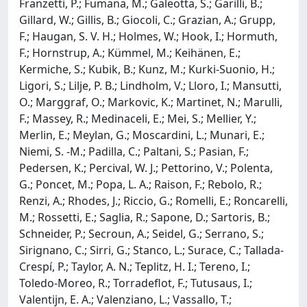
Franzetti, P.; Fumana, M.; Galeotta, S.; Garilli, B.;
Gillard, W.; Gillis, B.; Giocoli, C.; Grazian, A.; Grupp,
F.; Haugan, S. V. H.; Holmes, W.; Hook, I.; Hormuth,
F.; Hornstrup, A.; Kümmel, M.; Keihänen, E.;
Kermiche, S.; Kubik, B.; Kunz, M.; Kurki-Suonio, H.;
Ligori, S.; Lilje, P. B.; Lindholm, V.; Lloro, I.; Mansutti,
O.; Marggraf, O.; Markovic, K.; Martinet, N.; Marulli,
F.; Massey, R.; Medinaceli, E.; Mei, S.; Mellier, Y.;
Merlin, E.; Meylan, G.; Moscardini, L.; Munari, E.;
Niemi, S. -M.; Padilla, C.; Paltani, S.; Pasian, F.;
Pedersen, K.; Percival, W. J.; Pettorino, V.; Polenta,
G.; Poncet, M.; Popa, L. A.; Raison, F.; Rebolo, R.;
Renzi, A.; Rhodes, J.; Riccio, G.; Romelli, E.; Roncarelli,
M.; Rossetti, E.; Saglia, R.; Sapone, D.; Sartoris, B.;
Schneider, P.; Secroun, A.; Seidel, G.; Serrano, S.;
Sirignano, C.; Sirri, G.; Stanco, L.; Surace, C.; Tallada-
Crespí, P.; Taylor, A. N.; Teplitz, H. I.; Tereno, I.;
Toledo-Moreo, R.; Torradeflot, F.; Tutusaus, I.;
Valentijn, E. A.; Valenziano, L.; Vassallo, T.;